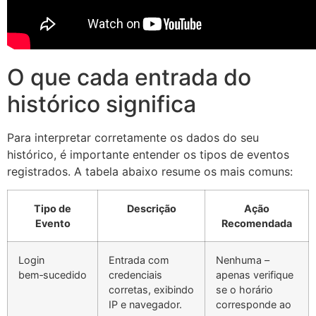
O que cada entrada do
histórico significa
Para interpretar corretamente os dados do seu
histórico, é importante entender os tipos de eventos
registrados. A tabela abaixo resume os mais comuns:
Tipo de
Descrição
Ação
Evento
Recomendada
Login
Entrada com
Nenhuma –
bem‑sucedido
credenciais
apenas verifique
corretas, exibindo
se o horário
IP e navegador.
corresponde ao