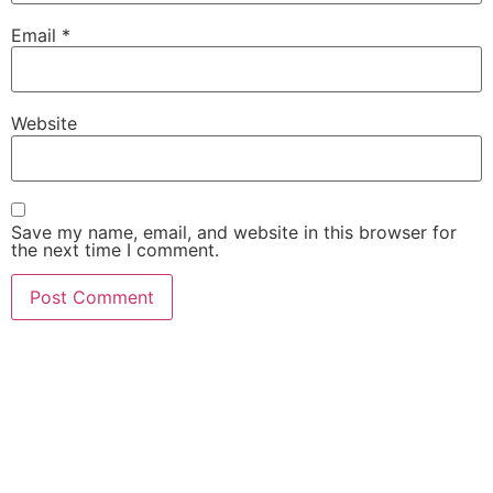
Email
*
Website
Save my name, email, and website in this browser for
the next time I comment.