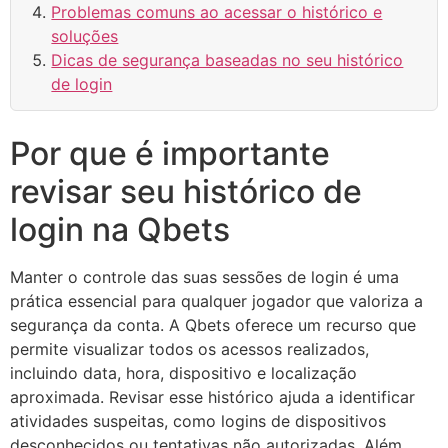
Problemas comuns ao acessar o histórico e
soluções
Dicas de segurança baseadas no seu histórico
de login
Por que é importante
revisar seu histórico de
login na Qbets
Manter o controle das suas sessões de login é uma
prática essencial para qualquer jogador que valoriza a
segurança da conta. A Qbets oferece um recurso que
permite visualizar todos os acessos realizados,
incluindo data, hora, dispositivo e localização
aproximada. Revisar esse histórico ajuda a identificar
atividades suspeitas, como logins de dispositivos
desconhecidos ou tentativas não autorizadas. Além