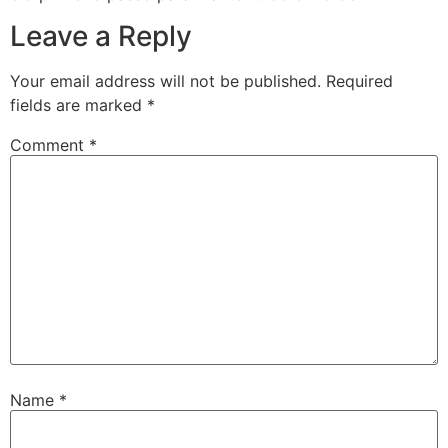
Leave a Reply
Your email address will not be published.
Required
fields are marked
*
Comment
*
Name
*