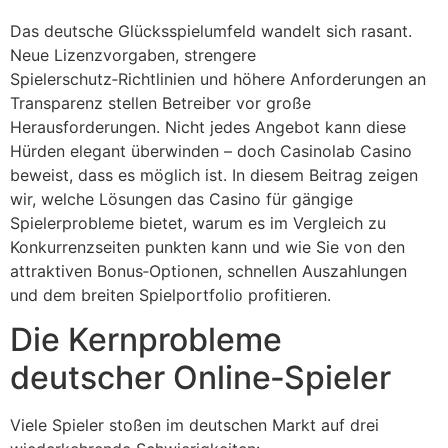
Das deutsche Glücksspielumfeld wandelt sich rasant.
Neue Lizenzvorgaben, strengere
Spielerschutz‑Richtlinien und höhere Anforderungen an
Transparenz stellen Betreiber vor große
Herausforderungen. Nicht jedes Angebot kann diese
Hürden elegant überwinden – doch Casinolab Casino
beweist, dass es möglich ist. In diesem Beitrag zeigen
wir, welche Lösungen das Casino für gängige
Spielerprobleme bietet, warum es im Vergleich zu
Konkurrenzseiten punkten kann und wie Sie von den
attraktiven Bonus‑Optionen, schnellen Auszahlungen
und dem breiten Spielportfolio profitieren.
Die Kernprobleme
deutscher Online‑Spieler
Viele Spieler stoßen im deutschen Markt auf drei