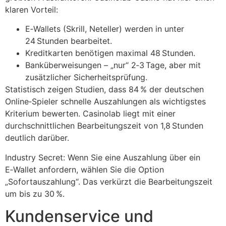
klaren Vorteil:
E‑Wallets (Skrill, Neteller) werden in unter
24 Stunden bearbeitet.
Kreditkarten benötigen maximal 48 Stunden.
Banküberweisungen – „nur“ 2‑3 Tage, aber mit
zusätzlicher Sicherheitsprüfung.
Statistisch zeigen Studien, dass 84 % der deutschen
Online‑Spieler schnelle Auszahlungen als wichtigstes
Kriterium bewerten. Casinolab liegt mit einer
durchschnittlichen Bearbeitungszeit von 1,8 Stunden
deutlich darüber.
Industry Secret: Wenn Sie eine Auszahlung über ein
E‑Wallet anfordern, wählen Sie die Option
„Sofortauszahlung“. Das verkürzt die Bearbeitungszeit
um bis zu 30 %.
Kundenservice und