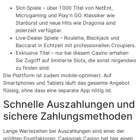
Slot‑Spiele – über 1 000 Titel von NetEnt,
Microgaming und Play’n GO. Klassiker wie
Starburst
und neue Hits wie
Dragonia
sind
jederzeit verfügbar.
Live‑Dealer Spiele – Roulette, Blackjack und
Baccarat in Echtzeit mit professionellen Croupiers.
Exklusive Titel – nur bei diesem Casino erhalten
Sie Zugriff auf limitierte Slots, die sonst nirgendwo
zu finden sind.
Die Plattform ist zudem mobile‑optimiert. Auf
Smartphones und Tablets läuft das gesamte Angebot
flüssig, ohne dass eine separate App nötig ist.
Schnelle Auszahlungen und
sichere Zahlungsmethoden
Lange Wartezeiten bei Auszahlungen sind einer der
größten Frustfaktoren. Casinolab Casino hat hier einen