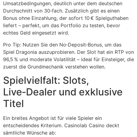
Umsatzbedingungen, deutlich unter dem deutschen
Durchschnitt von 30‑fach. Zusätzlich gibt es einen
Bonus ohne Einzahlung, der sofort 10 € Spielguthaben
liefert – perfekt, um das Portfolio zu testen, bevor
echtes Geld eingesetzt wird.
Pro Tip: Nutzen Sie den No‑Deposit‑Bonus, um das
Spiel Dragonia auszuprobieren. Der Slot hat ein RTP von
96,5 % und moderate Volatilität – ideal für Einsteiger, die
zuerst die Grundmechanik verstehen wollen.
Spielvielfalt: Slots,
Live‑Dealer und exklusive
Titel
Ein breites Angebot ist für viele Spieler ein
entscheidendes Kriterium. Casinolab Casino deckt
sämtliche Wünsche ab: