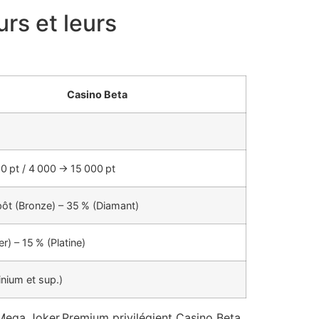
rs et leurs
Casino Beta
0 pt / 4 000 → 15 000 pt
ôt (Bronze) – 35 % (Diamant)
er) – 15 % (Platine)
inium et sup.)
t Mega Joker Premium privilégient Casino Beta,