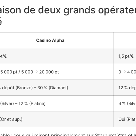
ison de deux grands opérateu
é
Casino Alpha
pt/€
1,5 pt/€
5 000 pt / 5 000 → 20 000 pt
0 → 4 00
% dépôt (Bronze) – 30 % (Diamant)
12 % dép
(Silver) – 12 % (Platine)
6 % (Silv
(Or et sup.)
Oui (Plat
table : ceux qui misent principalement sur Starburst Xtra e