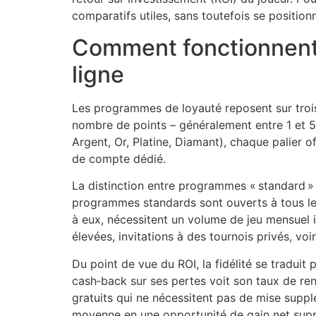
comparatifs utiles, sans toutefois se positio
Comment fonctionnent 
ligne
Les programmes de loyauté reposent sur trois p
nombre de points – généralement entre 1 et 5 
Argent, Or, Platine, Diamant), chaque palier 
de compte dédié.
La distinction entre programmes « standard » 
programmes standards sont ouverts à tous le
à eux, nécessitent un volume de jeu mensuel i
élevées, invitations à des tournois privés, vo
Du point de vue du ROI, la fidélité se tradui
cash‑back sur ses pertes voit son taux de ren
gratuits qui ne nécessitent pas de mise supp
moyenne en une opportunité de gain net suppl