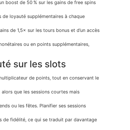
un boost de 50 % sur les gains de free spins
s de loyauté supplémentaires à chaque
ains de 1,5× sur les tours bonus et d’un accès
 monétaires ou en points supplémentaires,
é sur les slots
multiplicateur de points, tout en conservant le
 alors que les sessions courtes mais
nds ou les fêtes. Planifier ses sessions
 de fidélité, ce qui se traduit par davantage