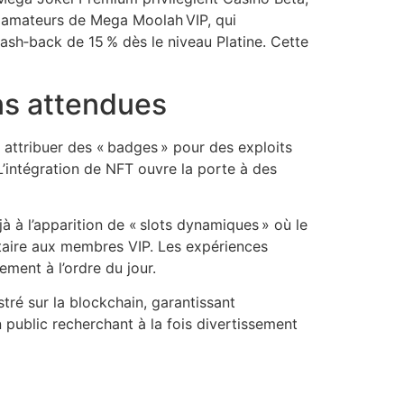
es amateurs de Mega Moolah VIP, qui
sh‑back de 15 % dès le niveau Platine. Cette
ns attendues
attribuer des « badges » pour des exploits
’intégration de NFT ouvre la porte à des
à à l’apparition de « slots dynamiques » où le
ntaire aux membres VIP. Les expériences
ement à l’ordre du jour.
tré sur la blockchain, garantissant
n public recherchant à la fois divertissement