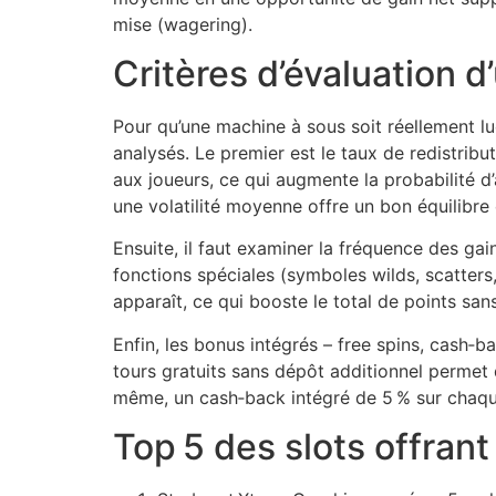
mise (wagering).
Critères d’évaluation d
Pour qu’une machine à sous soit réellement l
analysés. Le premier est le taux de redistribu
aux joueurs, ce qui augmente la probabilité d’a
une volatilité moyenne offre un bon équilibre 
Ensuite, il faut examiner la fréquence des ga
fonctions spéciales (symboles wilds, scatters,
apparaît, ce qui booste le total de points sa
Enfin, les bonus intégrés – free spins, cash‑b
tours gratuits sans dépôt additionnel permet
même, un cash‑back intégré de 5 % sur chaque 
Top 5 des slots offrant