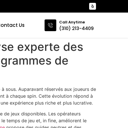
Call Anytime
ontact Us
(310) 213-4409
lyse experte des
programmes de
e à sous. Auparavant réservés aux joueurs de
ent à chaque spin. Cette évolution répond à
ne expérience plus riche et plus lucrative.
re de jeux disponibles. Les opérateurs
e temps de jeu et, in fine, améliorent le
gne
propose des guides neutres et des