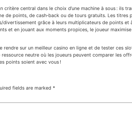
critère central dans le choix d’une machine à sous : ils t
e de points, de cash‑back ou de tours gratuits. Les titres 
s/divertissement grâce à leurs multiplicateurs de points et
ints et en jouant aux moments propices, le joueur maximise
 se rendre sur un meilleur casino en ligne et de tester ces s
 ressource neutre où les joueurs peuvent comparer les offre
es points soient avec vous !
uired fields are marked
*