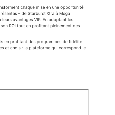
ransforment chaque mise en une opportunité
présentés – de Starburst Xtra à Mega
 à leurs avantages VIP. En adoptant les
 son ROI tout en profitant pleinement des
lots en profitant des programmes de fidélité
s et choisir la plateforme qui correspond le