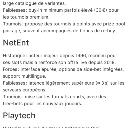
large catalogue de variantes.
Faiblesses : buy‑in minimum parfois élevé (30 €) pour
les tournois premium.
Tournois : propose des tournois à points avec prize pool
partagé, souvent accompagnés de bonus de re‑buy.
NetEnt
Historique : acteur majeur depuis 1996, reconnu pour
ses slots mais a renforcé son offre live depuis 2018.
Forces : interface épurée, options de side‑bet intégrées,
support multilingue.
Faiblesses : latence légèrement supérieure (≈ 3 s) sur les
serveurs européens.
Tournois : mise sur les formats courts, avec des
free‑bets pour les nouveaux joueurs.
Playtech