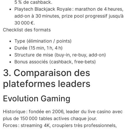
5 % de cashback.
Playtech Blackjack Royale : marathon de 4 heures,
add‑on à 30 minutes, prize pool progressif jusqu’à
30 000 €.
Checklist des formats
Type (élimination / points)
Durée (15 min, 1 h, 4 h)
Structure de mise (buy‑in, re‑buy, add‑on)
Bonus associés (cashback, free‑bets)
3. Comparaison des
plateformes leaders
Evolution Gaming
Historique : fondée en 2006, leader du live casino avec
plus de 150 000 tables actives chaque jour.
Forces : streaming 4K, croupiers très professionnels,