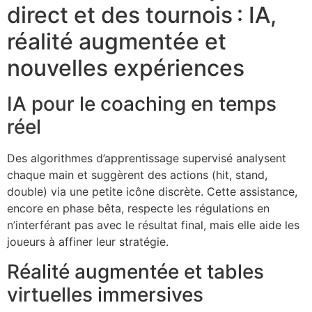
direct et des tournois : IA,
réalité augmentée et
nouvelles expériences
IA pour le coaching en temps
réel
Des algorithmes d’apprentissage supervisé analysent
chaque main et suggèrent des actions (hit, stand,
double) via une petite icône discrète. Cette assistance,
encore en phase bêta, respecte les régulations en
n’interférant pas avec le résultat final, mais elle aide les
joueurs à affiner leur stratégie.
Réalité augmentée et tables
virtuelles immersives