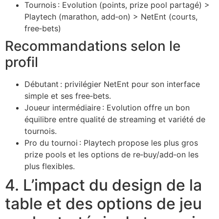
Tournois : Evolution (points, prize pool partagé) >
Playtech (marathon, add‑on) > NetEnt (courts,
free‑bets)
Recommandations selon le
profil
Débutant : privilégier NetEnt pour son interface
simple et ses free‑bets.
Joueur intermédiaire : Evolution offre un bon
équilibre entre qualité de streaming et variété de
tournois.
Pro du tournoi : Playtech propose les plus gros
prize pools et les options de re‑buy/add‑on les
plus flexibles.
4. L’impact du design de la
table et des options de jeu