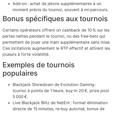
Add‑on : achat de jetons supplémentaires à un
moment précis du tournoi, souvent à mi‑parcours.
Bonus spécifiques aux tournois
Certains opérateurs offrent un cashback de 10 % sur les
pertes nettes pendant le tournoi, ou des free‑bets qui
permettent de jouer une main supplémentaire sans mise.
Ces incitations augmentent le RTP effectif et attirent les
joueurs à forte volatilité.
Exemples de tournois
populaires
Blackjack Showdown de Evolution Gaming :
tournoi à points de 1 heure, buy‑in 20 €, prize pool
5 000 €.
Live Blackjack Blitz de NetEnt : format élimination
directe de 15 minutes, re‑buy autorisé, bonus de