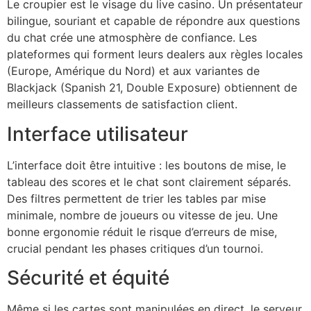
Le croupier est le visage du live casino. Un présentateur
bilingue, souriant et capable de répondre aux questions
du chat crée une atmosphère de confiance. Les
plateformes qui forment leurs dealers aux règles locales
(Europe, Amérique du Nord) et aux variantes de
Blackjack (Spanish 21, Double Exposure) obtiennent de
meilleurs classements de satisfaction client.
Interface utilisateur
L’interface doit être intuitive : les boutons de mise, le
tableau des scores et le chat sont clairement séparés.
Des filtres permettent de trier les tables par mise
minimale, nombre de joueurs ou vitesse de jeu. Une
bonne ergonomie réduit le risque d’erreurs de mise,
crucial pendant les phases critiques d’un tournoi.
Sécurité et équité
Même si les cartes sont manipulées en direct, le serveur