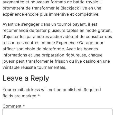
augmentée et nouveaux formats de battle‑royale –
promettent de transformer le Blackjack live en une
expérience encore plus immersive et compétitive.
Avant de s’engager dans un tournoi payant, il est
recommandé de tester plusieurs tables en mode gratuit,
d’ajuster les paramètres audio/vidéo et de consulter des
ressources neutres comme Experience Garage pour
affiner son choix de plateforme. Avec les bonnes
informations et une préparation rigoureuse, chaque
joueur peut transformer le frisson du live casino en une
véritable réussite tournamentale.
Leave a Reply
Your email address will not be published.
Required
fields are marked
*
Comment
*