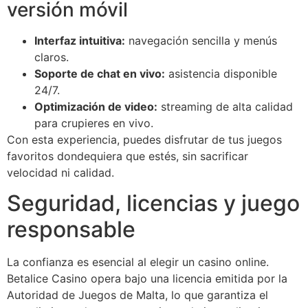
versión móvil
Interfaz intuitiva:
navegación sencilla y menús
claros.
Soporte de chat en vivo:
asistencia disponible
24/7.
Optimización de video:
streaming de alta calidad
para crupieres en vivo.
Con esta experiencia, puedes disfrutar de tus juegos
favoritos dondequiera que estés, sin sacrificar
velocidad ni calidad.
Seguridad, licencias y juego
responsable
La confianza es esencial al elegir un casino online.
Betalice Casino opera bajo una licencia emitida por la
Autoridad de Juegos de Malta, lo que garantiza el