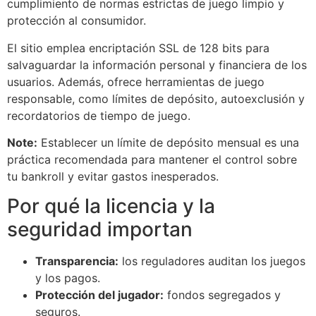
cumplimiento de normas estrictas de juego limpio y
protección al consumidor.
El sitio emplea encriptación SSL de 128 bits para
salvaguardar la información personal y financiera de los
usuarios. Además, ofrece herramientas de juego
responsable, como límites de depósito, autoexclusión y
recordatorios de tiempo de juego.
Note:
Establecer un límite de depósito mensual es una
práctica recomendada para mantener el control sobre
tu bankroll y evitar gastos inesperados.
Por qué la licencia y la
seguridad importan
Transparencia:
los reguladores auditan los juegos
y los pagos.
Protección del jugador:
fondos segregados y
seguros.