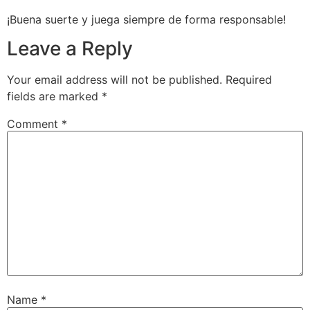
¡Buena suerte y juega siempre de forma responsable!
Leave a Reply
Your email address will not be published.
Required
fields are marked
*
Comment
*
Name
*