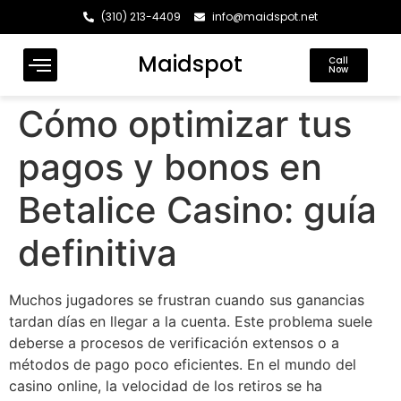
(310) 213-4409
info@maidspot.net
Maidspot
Call
Now
Cómo optimizar tus
pagos y bonos en
Betalice Casino: guía
definitiva
Muchos jugadores se frustran cuando sus ganancias
tardan días en llegar a la cuenta. Este problema suele
deberse a procesos de verificación extensos o a
métodos de pago poco eficientes. En el mundo del
casino online, la velocidad de los retiros se ha