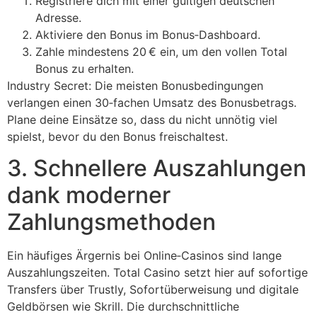
Registriere dich mit einer gültigen deutschen
Adresse.
Aktiviere den Bonus im Bonus‑Dashboard.
Zahle mindestens 20 € ein, um den vollen Total
Bonus zu erhalten.
Industry Secret: Die meisten Bonusbedingungen
verlangen einen 30‑fachen Umsatz des Bonusbetrags.
Plane deine Einsätze so, dass du nicht unnötig viel
spielst, bevor du den Bonus freischaltest.
3. Schnellere Auszahlungen
dank moderner
Zahlungsmethoden
Ein häufiges Ärgernis bei Online‑Casinos sind lange
Auszahlungszeiten. Total Casino setzt hier auf sofortige
Transfers über Trustly, Sofortüberweisung und digitale
Geldbörsen wie Skrill. Die durchschnittliche