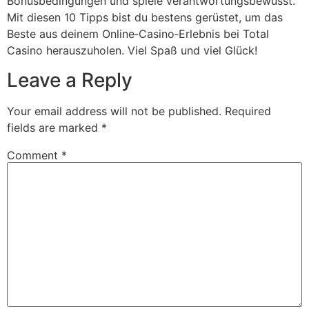
Bonusbedingungen und spiele verantwortungsbewusst.
Mit diesen 10 Tipps bist du bestens gerüstet, um das
Beste aus deinem Online‑Casino‑Erlebnis bei Total
Casino herauszuholen. Viel Spaß und viel Glück!
Leave a Reply
Your email address will not be published.
Required
fields are marked
*
Comment
*