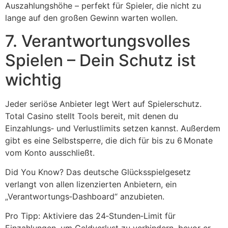
Auszahlungshöhe – perfekt für Spieler, die nicht zu
lange auf den großen Gewinn warten wollen.
7. Verantwortungsvolles
Spielen – Dein Schutz ist
wichtig
Jeder seriöse Anbieter legt Wert auf Spielerschutz.
Total Casino stellt Tools bereit, mit denen du
Einzahlungs‑ und Verlustlimits setzen kannst. Außerdem
gibt es eine Selbstsperre, die dich für bis zu 6 Monate
vom Konto ausschließt.
Did You Know? Das deutsche Glücksspielgesetz
verlangt von allen lizenzierten Anbietern, ein
„Verantwortungs‑Dashboard“ anzubieten.
Pro Tipp: Aktiviere das 24‑Stunden‑Limit für