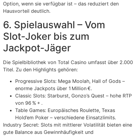
Option, wenn sie verfügbar ist – das reduziert den
Hausvorteil deutlich.
6. Spielauswahl – Vom
Slot‑Joker bis zum
Jackpot‑Jäger
Die Spielbibliothek von Total Casino umfasst über 2.000
Titel. Zu den Highlights gehören:
Progressive Slots: Mega Moolah, Hall of Gods –
enorme Jackpots über 1 Million €.
Classic Slots: Starburst, Gonzo’s Quest – hohe RTP
von 96 % + .
Table Games: Europäisches Roulette, Texas
Hold’em Poker – verschiedene Einsatzlimits.
Industry Secret: Slots mit mittlerer Volatilität bieten eine
gute Balance aus Gewinnhäufigkeit und