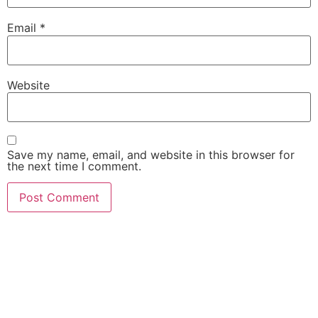
Email
*
Website
Save my name, email, and website in this browser for
the next time I comment.