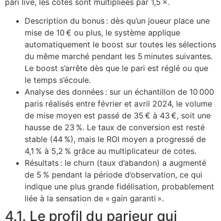
pari live, les cotes sont multipliées par 1,5 ×.
Description du bonus : dès qu’un joueur place une
mise de 10 € ou plus, le système applique
automatiquement le boost sur toutes les sélections
du même marché pendant les 5 minutes suivantes.
Le boost s’arrête dès que le pari est réglé ou que
le temps s’écoule.
Analyse des données : sur un échantillon de 10 000
paris réalisés entre février et avril 2024, le volume
de mise moyen est passé de 35 € à 43 €, soit une
hausse de 23 %. Le taux de conversion est resté
stable (44 %), mais le ROI moyen a progressé de
4,1 % à 5,2 % grâce au multiplicateur de cotes.
Résultats : le churn (taux d’abandon) a augmenté
de 5 % pendant la période d’observation, ce qui
indique une plus grande fidélisation, probablement
liée à la sensation de « gain garanti ».
4.1. Le profil du parieur qui