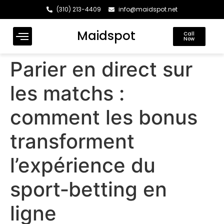
(310) 213-4409
info@maidspot.net
Maidspot
Call
Our Services
Now
Parier en direct sur
les matchs :
comment les bonus
transforment
l’expérience du
sport‑betting en
ligne