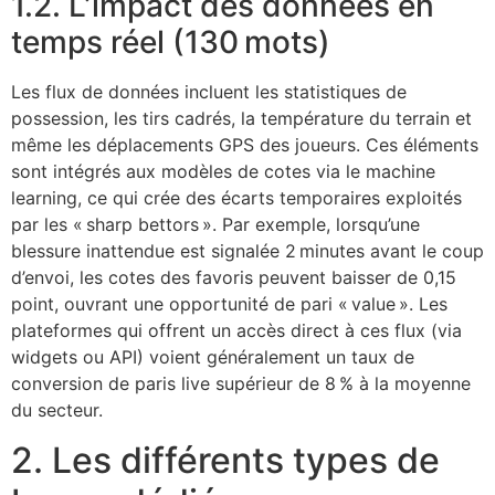
1.2. L’impact des données en
temps réel (130 mots)
Les flux de données incluent les statistiques de
possession, les tirs cadrés, la température du terrain et
même les déplacements GPS des joueurs. Ces éléments
sont intégrés aux modèles de cotes via le machine
learning, ce qui crée des écarts temporaires exploités
par les « sharp bettors ». Par exemple, lorsqu’une
blessure inattendue est signalée 2 minutes avant le coup
d’envoi, les cotes des favoris peuvent baisser de 0,15
point, ouvrant une opportunité de pari « value ». Les
plateformes qui offrent un accès direct à ces flux (via
widgets ou API) voient généralement un taux de
conversion de paris live supérieur de 8 % à la moyenne
du secteur.
2. Les différents types de