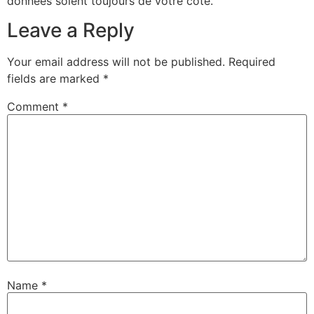
données soient toujours de votre côté.
Leave a Reply
Your email address will not be published.
Required
fields are marked
*
Comment
*
Name
*