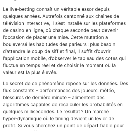
Le live‑betting connaît un véritable essor depuis
quelques années. Autrefois cantonné aux chaînes de
télévision interactive, il s’est installé sur les plateformes
de casino en ligne, où chaque seconde peut devenir
l’occasion de placer une mise. Cette mutation a
bouleversé les habitudes des parieurs : plus besoin
d’attendre le coup de sifflet final, il suffit d’ouvrir
l’application mobile, d’observer le tableau des cotes qui
fluctue en temps réel et de choisir le moment où la
valeur est la plus élevée.
Le secret de ce phénomène repose sur les données. Des
flux constants – performances des joueurs, météo,
blessures de dernière minute – alimentent des
algorithmes capables de recalculer les probabilités en
quelques millisecondes. Le résultat ? Un marché
hyper‑dynamique où le timing devient un levier de
profit. Si vous cherchez un point de départ fiable pour