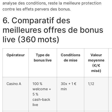
analyse des conditions, reste la meilleure protection
contre les effets pervers des bonus.
6. Comparatif des
meilleures offres de bonus
live (360 mots)
Opérateur
Type de
Conditions
Valeur
bonus live
de mise
moyenne
(€/€
misé)
Casino A
100 %
30x + 1 €
1,12
welcome +
min
5 %
cash‑back
live