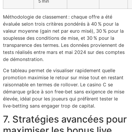
5 min
Méthodologie de classement : chaque offre a été
évaluée selon trois critères pondérés à 40 % pour la
valeur moyenne (gain net par euro misé), 30 % pour la
souplesse des conditions de mise, et 30 % pour la
transparence des termes. Les données proviennent de
tests réalisés entre mars et mai 2024 sur des comptes
de démonstration.
Ce tableau permet de visualiser rapidement quelle
promotion maximise le retour sur mise tout en restant
raisonnable en termes de rollover. Le casino C se
démarque grâce à son free‑bet sans exigence de mise
élevée, idéal pour les joueurs qui préfèrent tester le
live‑betting sans engager trop de capital.
7. Stratégies avancées pour
maximiser les bonus live