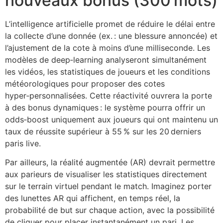
nouveaux bonus (300 mots)
L’intelligence artificielle promet de réduire le délai entre
la collecte d’une donnée (ex. : une blessure annoncée) et
l’ajustement de la cote à moins d’une milliseconde. Les
modèles de deep‑learning analyseront simultanément
les vidéos, les statistiques de joueurs et les conditions
météorologiques pour proposer des cotes
hyper‑personnalisées. Cette réactivité ouvrera la porte
à des bonus dynamiques : le système pourra offrir un
odds‑boost uniquement aux joueurs qui ont maintenu un
taux de réussite supérieur à 55 % sur les 20 derniers
paris live.
Par ailleurs, la réalité augmentée (AR) devrait permettre
aux parieurs de visualiser les statistiques directement
sur le terrain virtuel pendant le match. Imaginez porter
des lunettes AR qui affichent, en temps réel, la
probabilité de but sur chaque action, avec la possibilité
de cliquer pour placer instantanément un pari. Les