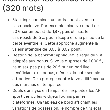
(320 mots)
Stacking : combinez un odds‑boost avec un
cash‑back live. Par exemple, placez un pari de
20 € sur un boost de 1,8×, puis utilisez le
cash‑back de 5 % pour récupérer une partie de la
perte éventuelle. Cette approche augmente la
valeur attendue de 0,06 à 0,09 point.
Gestion de la bankroll : appliquez la règle du 2 %
adaptée aux bonus. Si vous disposez de 1 000 €,
ne misez pas plus de 20 € sur un pari live
bénéficiant d’un bonus, même si la cote semble
attractive. Cela protège contre la volatilité accrue
des marchés en temps réel.
Outils d’analyse en temps réel : exploitez les API
sportives ou les widgets fournis par les
plateformes. Un tableau de bord affichant les
variations de possession, le nombre de tirs et la