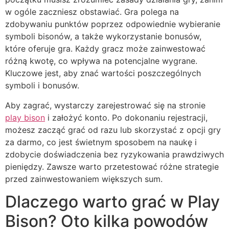
w ogóle zaczniesz obstawiać. Gra polega na
zdobywaniu punktów poprzez odpowiednie wybieranie
symboli bisonów, a także wykorzystanie bonusów,
które oferuje gra. Każdy gracz może zainwestować
różną kwotę, co wpływa na potencjalne wygrane.
Kluczowe jest, aby znać wartości poszczególnych
symboli i bonusów.
Aby zagrać, wystarczy zarejestrować się na stronie
play bison
i założyć konto. Po dokonaniu rejestracji,
możesz zacząć grać od razu lub skorzystać z opcji gry
za darmo, co jest świetnym sposobem na naukę i
zdobycie doświadczenia bez ryzykowania prawdziwych
pieniędzy. Zawsze warto przetestować różne strategie
przed zainwestowaniem większych sum.
Dlaczego warto grać w Play
Bison? Oto kilka powodów