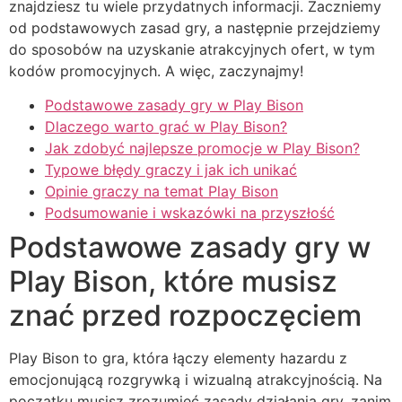
znajdziesz tu wiele przydatnych informacji. Zaczniemy
od podstawowych zasad gry, a następnie przejdziemy
do sposobów na uzyskanie atrakcyjnych ofert, w tym
kodów promocyjnych. A więc, zaczynajmy!
Podstawowe zasady gry w Play Bison
Dlaczego warto grać w Play Bison?
Jak zdobyć najlepsze promocje w Play Bison?
Typowe błędy graczy i jak ich unikać
Opinie graczy na temat Play Bison
Podsumowanie i wskazówki na przyszłość
Podstawowe zasady gry w
Play Bison, które musisz
znać przed rozpoczęciem
Play Bison to gra, która łączy elementy hazardu z
emocjonującą rozgrywką i wizualną atrakcyjnością. Na
początku musisz zrozumieć zasady działania gry, zanim