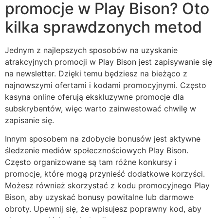
promocje w Play Bison? Oto
kilka sprawdzonych metod
Jednym z najlepszych sposobów na uzyskanie
atrakcyjnych promocji w Play Bison jest zapisywanie się
na newsletter. Dzięki temu będziesz na bieżąco z
najnowszymi ofertami i kodami promocyjnymi. Często
kasyna online oferują ekskluzywne promocje dla
subskrybentów, więc warto zainwestować chwilę w
zapisanie się.
Innym sposobem na zdobycie bonusów jest aktywne
śledzenie mediów społecznościowych Play Bison.
Często organizowane są tam różne konkursy i
promocje, które mogą przynieść dodatkowe korzyści.
Możesz również skorzystać z kodu promocyjnego Play
Bison, aby uzyskać bonusy powitalne lub darmowe
obroty. Upewnij się, że wpisujesz poprawny kod, aby