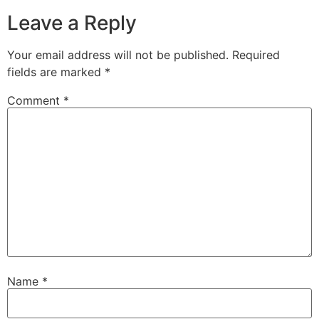
Leave a Reply
Your email address will not be published.
Required
fields are marked
*
Comment
*
Name
*