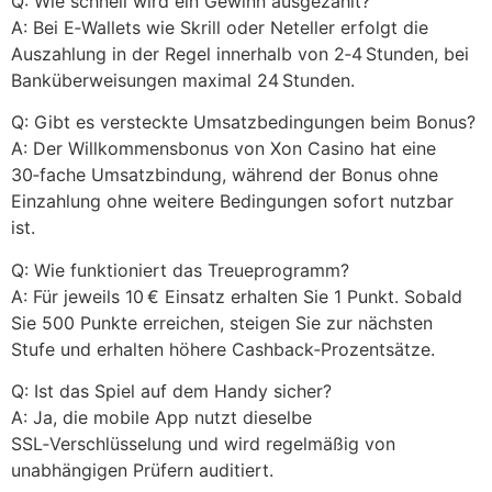
Q: Wie schnell wird ein Gewinn ausgezahlt?
A: Bei E‑Wallets wie Skrill oder Neteller erfolgt die
Auszahlung in der Regel innerhalb von 2‑4 Stunden, bei
Banküberweisungen maximal 24 Stunden.
Q: Gibt es versteckte Umsatzbedingungen beim Bonus?
A: Der Willkommensbonus von Xon Casino hat eine
30‑fache Umsatzbindung, während der Bonus ohne
Einzahlung ohne weitere Bedingungen sofort nutzbar
ist.
Q: Wie funktioniert das Treueprogramm?
A: Für jeweils 10 € Einsatz erhalten Sie 1 Punkt. Sobald
Sie 500 Punkte erreichen, steigen Sie zur nächsten
Stufe und erhalten höhere Cashback‑Prozentsätze.
Q: Ist das Spiel auf dem Handy sicher?
A: Ja, die mobile App nutzt dieselbe
SSL‑Verschlüsselung und wird regelmäßig von
unabhängigen Prüfern auditiert.