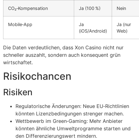
CO₂‑Kompensation
Ja (100 %)
Nein
Mobile‑App
Ja
Ja (nur
(iOS/Android)
Web)
Die Daten verdeutlichen, dass Xon Casino nicht nur
schneller auszahlt, sondern auch konsequent grün
wirtschaftet.
Risikochancen
Risiken
Regulatorische Änderungen: Neue EU‑Richtlinien
könnten Lizenzbedingungen strenger machen.
Wettbewerb im Green‑Gaming: Mehr Anbieter
könnten ähnliche Umweltprogramme starten und
den Differenzierungswert mindern.