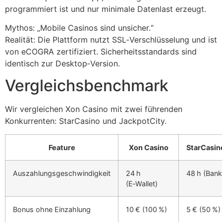
programmiert ist und nur minimale Datenlast erzeugt.
Mythos: „Mobile Casinos sind unsicher.“
Realität: Die Plattform nutzt SSL‑Verschlüsselung und ist
von eCOGRA zertifiziert. Sicherheitsstandards sind
identisch zur Desktop‑Version.
Vergleichsbenchmark
Wir vergleichen Xon Casino mit zwei führenden
Konkurrenten: StarCasino und JackpotCity.
Feature
Xon Casino
StarCasin
Auszahlungsgeschwindigkeit
24 h
48 h (Bank
(E‑Wallet)
Bonus ohne Einzahlung
10 € (100 %)
5 € (50 %)