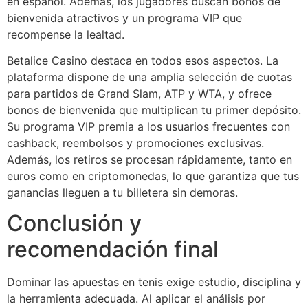
en español. Además, los jugadores buscan bonos de
bienvenida atractivos y un programa VIP que
recompense la lealtad.
Betalice Casino destaca en todos esos aspectos. La
plataforma dispone de una amplia selección de cuotas
para partidos de Grand Slam, ATP y WTA, y ofrece
bonos de bienvenida que multiplican tu primer depósito.
Su programa VIP premia a los usuarios frecuentes con
cashback, reembolsos y promociones exclusivas.
Además, los retiros se procesan rápidamente, tanto en
euros como en criptomonedas, lo que garantiza que tus
ganancias lleguen a tu billetera sin demoras.
Conclusión y
recomendación final
Dominar las apuestas en tenis exige estudio, disciplina y
la herramienta adecuada. Al aplicar el análisis por