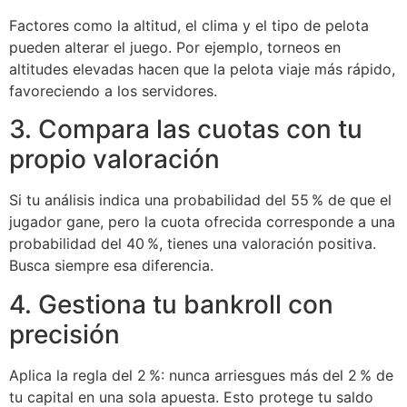
Factores como la altitud, el clima y el tipo de pelota
pueden alterar el juego. Por ejemplo, torneos en
altitudes elevadas hacen que la pelota viaje más rápido,
favoreciendo a los servidores.
3. Compara las cuotas con tu
propio valoración
Si tu análisis indica una probabilidad del 55 % de que el
jugador gane, pero la cuota ofrecida corresponde a una
probabilidad del 40 %, tienes una valoración positiva.
Busca siempre esa diferencia.
4. Gestiona tu bankroll con
precisión
Aplica la regla del 2 %: nunca arriesgues más del 2 % de
tu capital en una sola apuesta. Esto protege tu saldo