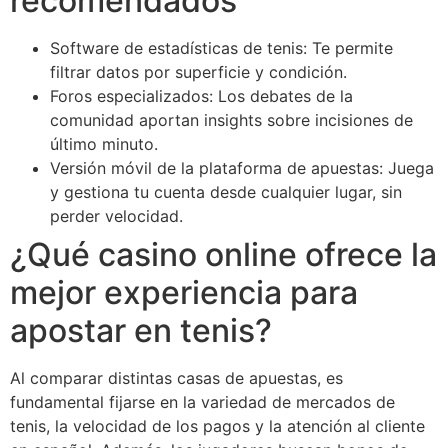
recomendados
Software de estadísticas de tenis: Te permite
filtrar datos por superficie y condición.
Foros especializados: Los debates de la
comunidad aportan insights sobre incisiones de
último minuto.
Versión móvil de la plataforma de apuestas: Juega
y gestiona tu cuenta desde cualquier lugar, sin
perder velocidad.
¿Qué casino online ofrece la
mejor experiencia para
apostar en tenis?
Al comparar distintas casas de apuestas, es
fundamental fijarse en la variedad de mercados de
tenis, la velocidad de los pagos y la atención al cliente