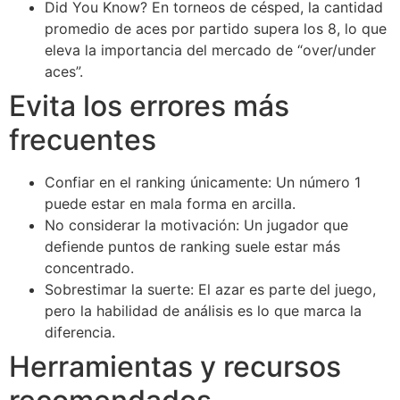
Did You Know? En torneos de césped, la cantidad
promedio de aces por partido supera los 8, lo que
eleva la importancia del mercado de “over/under
aces”.
Evita los errores más
frecuentes
Confiar en el ranking únicamente: Un número 1
puede estar en mala forma en arcilla.
No considerar la motivación: Un jugador que
defiende puntos de ranking suele estar más
concentrado.
Sobrestimar la suerte: El azar es parte del juego,
pero la habilidad de análisis es lo que marca la
diferencia.
Herramientas y recursos