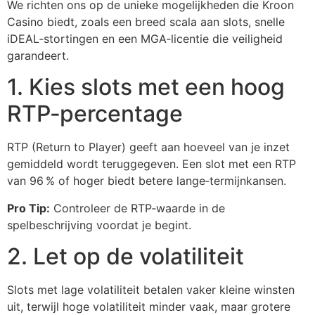
We richten ons op de unieke mogelijkheden die Kroon
Casino biedt, zoals een breed scala aan slots, snelle
iDEAL‑stortingen en een MGA‑licentie die veiligheid
garandeert.
1. Kies slots met een hoog
RTP‑percentage
RTP (Return to Player) geeft aan hoeveel van je inzet
gemiddeld wordt teruggegeven. Een slot met een RTP
van 96 % of hoger biedt betere lange‑termijnkansen.
Pro Tip:
Controleer de RTP‑waarde in de
spelbeschrijving voordat je begint.
2. Let op de volatiliteit
Slots met lage volatiliteit betalen vaker kleine winsten
uit, terwijl hoge volatiliteit minder vaak, maar grotere