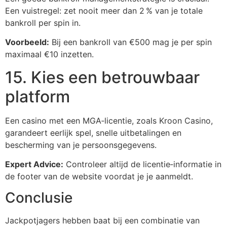
Een vuistregel: zet nooit meer dan 2 % van je totale
bankroll per spin in.
Voorbeeld:
Bij een bankroll van €500 mag je per spin
maximaal €10 inzetten.
15. Kies een betrouwbaar
platform
Een casino met een MGA‑licentie, zoals Kroon Casino,
garandeert eerlijk spel, snelle uitbetalingen en
bescherming van je persoonsgegevens.
Expert Advice:
Controleer altijd de licentie‑informatie in
de footer van de website voordat je je aanmeldt.
Conclusie
Jackpotjagers hebben baat bij een combinatie van