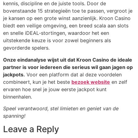
kennis, discipline en de juiste tools. Door de
bovenstaande 15 strategieën toe te passen, vergroot je
je kansen op een grote winst aanzienlijk. Kroon Casino
biedt een veilige omgeving, een breed scala aan slots
en snelle iDEAL‑stortingen, waardoor het een
uitstekende keuze is voor zowel beginners als
gevorderde spelers.
Onze eindanalyse wijst uit dat Kroon Casino de ideale
partner is voor iedereen die serieus wil gaan jagen op
jackpots.
Voor een platform dat al deze voordelen
combineert, kun je het beste
bezoek website
en zelf
ervaren hoe snel je jouw eerste jackpot kunt
binnenhalen.
Speel verantwoord, stel limieten en geniet van de
spanning!
Leave a Reply