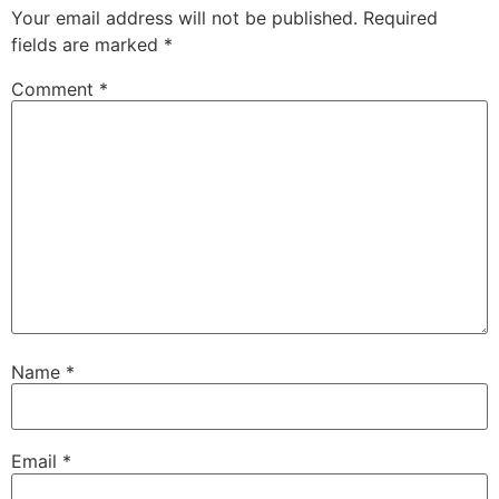
Your email address will not be published.
Required
fields are marked
*
Comment
*
Name
*
Email
*