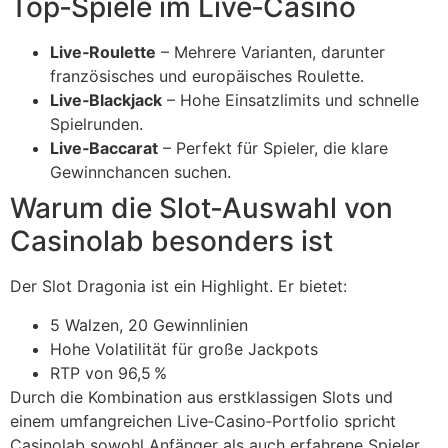
Top‑Spiele im Live‑Casino
Live‑Roulette
– Mehrere Varianten, darunter
französisches und europäisches Roulette.
Live‑Blackjack
– Hohe Einsatzlimits und schnelle
Spielrunden.
Live‑Baccarat
– Perfekt für Spieler, die klare
Gewinnchancen suchen.
Warum die Slot‑Auswahl von
Casinolab besonders ist
Der Slot Dragonia ist ein Highlight. Er bietet:
5 Walzen, 20 Gewinnlinien
Hohe Volatilität für große Jackpots
RTP von 96,5 %
Durch die Kombination aus erstklassigen Slots und
einem umfangreichen Live‑Casino‑Portfolio spricht
Casinolab sowohl Anfänger als auch erfahrene Spieler