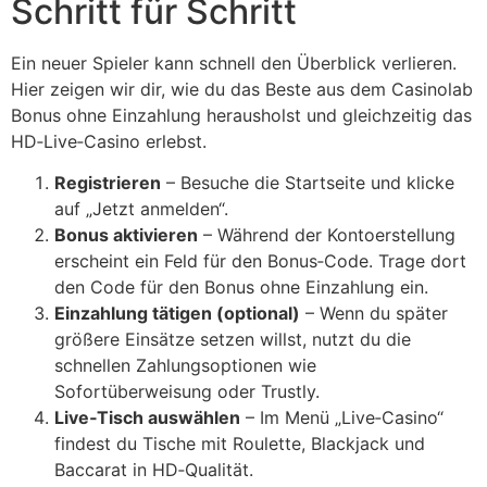
Schritt für Schritt
Ein neuer Spieler kann schnell den Überblick verlieren.
Hier zeigen wir dir, wie du das Beste aus dem Casinolab
Bonus ohne Einzahlung herausholst und gleichzeitig das
HD‑Live‑Casino erlebst.
Registrieren
– Besuche die Startseite und klicke
auf „Jetzt anmelden“.
Bonus aktivieren
– Während der Kontoerstellung
erscheint ein Feld für den Bonus‑Code. Trage dort
den Code für den Bonus ohne Einzahlung ein.
Einzahlung tätigen (optional)
– Wenn du später
größere Einsätze setzen willst, nutzt du die
schnellen Zahlungsoptionen wie
Sofortüberweisung oder Trustly.
Live‑Tisch auswählen
– Im Menü „Live‑Casino“
findest du Tische mit Roulette, Blackjack und
Baccarat in HD‑Qualität.