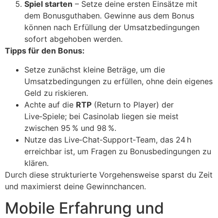
Spiel starten
– Setze deine ersten Einsätze mit
dem Bonusguthaben. Gewinne aus dem Bonus
können nach Erfüllung der Umsatzbedingungen
sofort abgehoben werden.
Tipps für den Bonus:
Setze zunächst kleine Beträge, um die
Umsatzbedingungen zu erfüllen, ohne dein eigenes
Geld zu riskieren.
Achte auf die
RTP
(Return to Player) der
Live‑Spiele; bei Casinolab liegen sie meist
zwischen 95 % und 98 %.
Nutze das Live‑Chat‑Support‑Team, das 24 h
erreichbar ist, um Fragen zu Bonusbedingungen zu
klären.
Durch diese strukturierte Vorgehensweise sparst du Zeit
und maximierst deine Gewinnchancen.
Mobile Erfahrung und