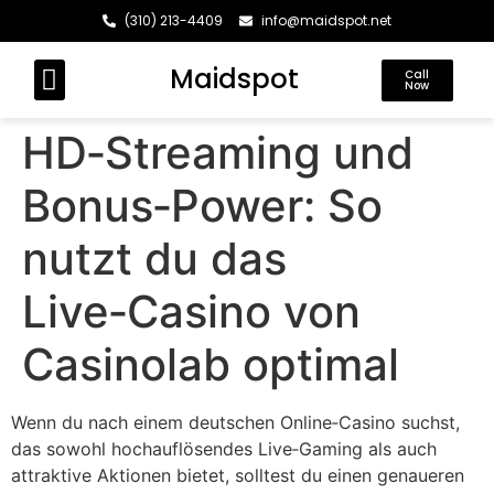
(310) 213-4409
info@maidspot.net
Maidspot
Call
Our Services
Now
HD‑Streaming und
Bonus‑Power: So
nutzt du das
Live‑Casino von
Casinolab optimal
Wenn du nach einem deutschen Online‑Casino suchst,
das sowohl hochauflösendes Live‑Gaming als auch
attraktive Aktionen bietet, solltest du einen genaueren