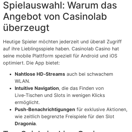
Spielauswahl: Warum das
Angebot von Casinolab
überzeugt
Heutige Spieler möchten jederzeit und überall Zugriff
auf ihre Lieblingsspiele haben. Casinolab Casino hat
seine mobile Plattform speziell für Android und iOS
optimiert. Die App bietet:
Nahtlose HD‑Streams
auch bei schwachem
WLAN.
Intuitive Navigation
, die das Finden von
Live‑Tischen und Slots in wenigen Klicks
ermöglicht.
Push‑Benachrichtigungen
für exklusive Aktionen,
wie zeitlich begrenzte Freispiele für den Slot
Dragonia
.