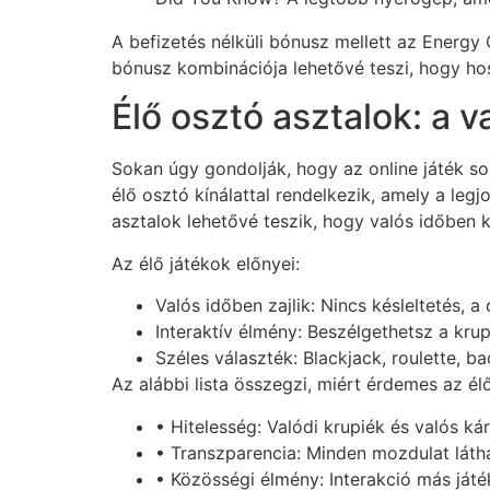
A befizetés nélküli bónusz mellett az Energ
bónusz kombinációja lehetővé teszi, hogy ho
Élő osztó asztalok: a 
Sokan úgy gondolják, hogy az online játék so
élő osztó kínálattal rendelkezik, amely a leg
asztalok lehetővé teszik, hogy valós időben 
Az élő játékok előnyei:
Valós időben zajlik: Nincs késleltetés, 
Interaktív élmény: Beszélgethetsz a krup
Széles választék: Blackjack, roulette, 
Az alábbi lista összegzi, miért érdemes az él
• Hitelesség: Valódi krupiék és valós ká
• Transzparencia: Minden mozdulat láth
• Közösségi élmény: Interakció más játé