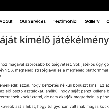
About
Our Services
Testimonial
Gallery
C
áját kímélő játékélmény
 hoz magával szorosabb költségvetést. Sok játékos úgy go
vhit. A megfelelő stratégiával és a megfelelő platformmal 
t.
melkedik azzal, hogy befizetés nélküli bónuszt kínál. Ez az
 élő osztó asztalokat, anélkül, hogy saját pénzt kellene b
zeretnének kockáztatni, de nem akarják megterhelni a pénz
lkövetik azt a hibát, hogy túl gyorsan váltanak magas kock