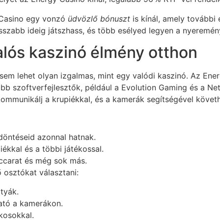
y Casino egy vonzó
üdvözlő bónuszt
is kínál, amely további 
sszabb ideig játszhass, és több esélyed legyen a nyeremén
valós kaszinó élmény otthon
sem lehet olyan izgalmas, mint egy valódi kaszinó. Az Ener
jobb szoftverfejlesztők, például a Evolution Gaming és a Ne
kommunikálj a krupiékkal, és a kamerák segítségével követ
a döntéseid azonnal hatnak.
iékkal és a többi játékossal.
baccarat és még sok más.
ő osztókat választani:
rtyák.
ató a kamerákon.
kosokkal.