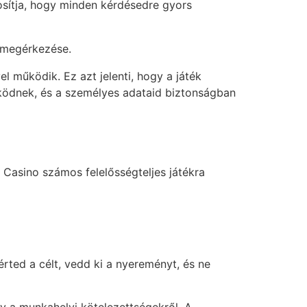
osítja, hogy minden kérdésedre gyors
z megérkezése.
l működik. Ez azt jelenti, hogy a játék
űködnek, és a személyes adataid biztonságban
 Casino számos felelősségteljes játékra
érted a célt, vedd ki a nyereményt, és ne
y a munkahelyi kötelezettségekről. A