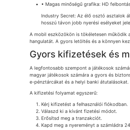
• Magas minőségű grafika: HD felbontá
Industry Secret: Az élő osztó asztalok á
hosszú távon jobb nyerési esélyeket jele
A mobil eszközökön is tökéletesen működik az
hangulatát. A gyors letöltés és a könnyen kez
Gyors kifizetések és m
A legfontosabb szempont a játékosok számára
magyar játékosok számára a gyors és biztons
e-pénztárcákat és a helyi banki átutalásokat.
A kifizetési folyamat egyszerű:
Kérj kifizetést a felhasználói fiókodban.
Válaszd ki a kívánt fizetési módot.
Erősítsd meg a tranzakciót.
Kapd meg a nyereményt a számládra 24–