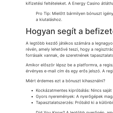
kifizetési feltételeket. A Energy Casino átlát
Pro Tip: Mielőtt bármilyen bónuszt igén
a kiutaláshoz.
Hogyan segít a befize
A legtöbb kezdő játékos számára a legnagyob
révén, amely lehetővé teszi, hogy a regisztr
forrásaik vannak, de szeretnének tapasztalat
Amikor először lépsz be a platformra, a regi
érvényes e-mail cím és egy erős jelszó. A reg
Miért érdemes ezt a bónuszt kihasználni?
Kockázatmentes kipróbálás: Nincs saját 
Gyors nyeremények: A nyerőgépek magas 
Tapasztalatszerzés: Próbáld ki a különbö
Did You Know? A legtöbb nyerőgép, amely