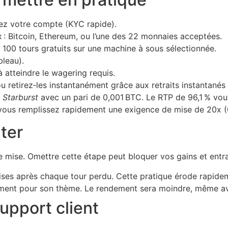
dez votre compte (KYC rapide).
 : Bitcoin, Ethereum, ou l’une des 22 monnaies acceptées.
 100 tours gratuits sur une machine à sous sélectionnée.
bleau).
à atteindre le wagering requis.
ou retirez‑les instantanément grâce aux retraits instantanés
r
Starburst
avec un pari de 0,001 BTC. Le RTP de 96,1 % vou
vous remplissez rapidement une exigence de mise de 20x (
ter
e mise. Omettre cette étape peut bloquer vos gains et entra
ses après chaque tour perdu. Cette pratique érode rapidem
uement pour son thème. Le rendement sera moindre, même av
upport client