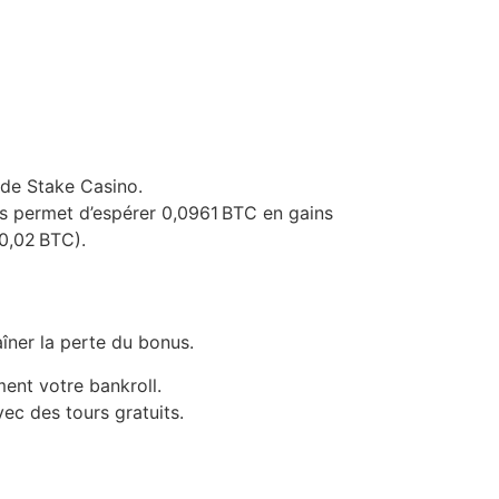
 de Stake Casino.
s permet d’espérer 0,0961 BTC en gains
0,02 BTC).
îner la perte du bonus.
ent votre bankroll.
ec des tours gratuits.