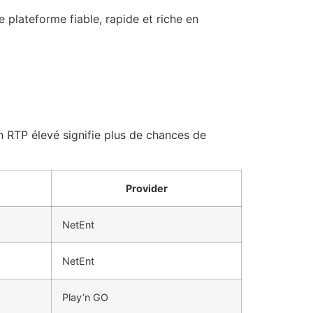
e plateforme fiable, rapide et riche en
n RTP élevé signifie plus de chances de
Provider
NetEnt
NetEnt
Play’n GO