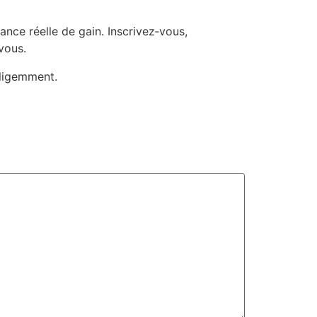
ance réelle de gain. Inscrivez‑vous,
vous.
lligemment.