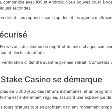
e, compatible avec iOS et Android. Vous pouvez jouer à vos
elques secondes.
 en direct. Les réponses sont rapides et les agents maîtrise
sécurisé
 Fixez‑vous des limites de dépôt et de mise chaque semain
 jeu et alertes de dépôt.
vérification d’identité avant le premier retrait. Complétez 
oi Stake Casino se démarque
plus de 3 200 jeux, des retraits instantanés, et un progra
ateforme est entièrement régulée, assurant une expérience de 
rs tours gratuits tout en profitant d’un environnement cryp