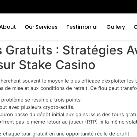
About
Our Services
Testimonial
Gallery
C
s Gratuits : Stratégies 
sur Stake Casino
erchent souvent le moyen le plus efficace d’exploiter les 
s de mise et aux conditions de retrait. Ce flou peut transf
problème se résume à trois points :
ut avec plusieurs crypto‑actifs.
squ’on passe du dépôt initial aux gains issus des tours gratu
offrent pas le même retour au joueur (RTP) ni la même volati
 chaque tour gratuit en une opportunité réelle de profit.