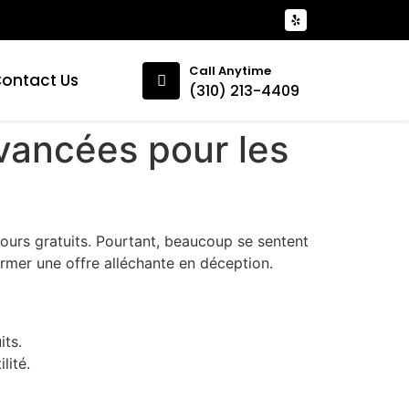
Call Anytime
ontact Us
(310) 213-4409
Avancées pour les
tours gratuits. Pourtant, beaucoup se sentent
ormer une offre alléchante en déception.
its.
lité.