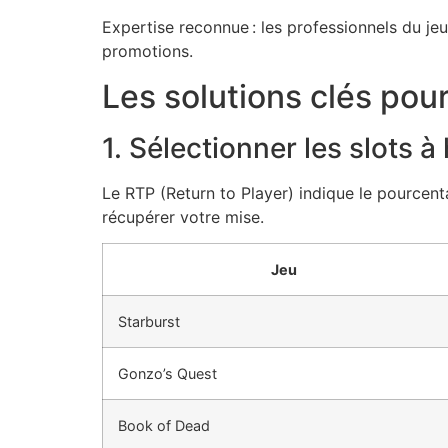
Expertise reconnue : les professionnels du 
promotions.
Les solutions clés pour
1. Sélectionner les slots 
Le RTP (Return to Player) indique le pourcent
récupérer votre mise.
Jeu
Starburst
Gonzo’s Quest
Book of Dead