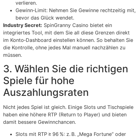
verlieren.
Gewinn‑Limit: Nehmen Sie Gewinne rechtzeitig mit,
bevor das Glück wendet.
Industry Secret:
SpinGranny Casino bietet ein
integriertes Tool, mit dem Sie all diese Grenzen direkt
im Konto‑Dashboard einstellen können. So behalten Sie
die Kontrolle, ohne jedes Mal manuell nachzählen zu
müssen.
3. Wählen Sie die richtigen
Spiele für hohe
Auszahlungsraten
Nicht jedes Spiel ist gleich. Einige Slots und Tischspiele
haben eine höhere RTP (Return to Player) und bieten
damit bessere Gewinnchancen.
Slots mit RTP ≥ 96 %: z. B. „Mega Fortune“ oder