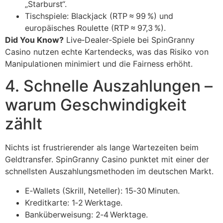
„Starburst“.
Tischspiele: Blackjack (RTP ≈ 99 %) und
europäisches Roulette (RTP ≈ 97,3 %).
Did You Know?
Live‑Dealer‑Spiele bei SpinGranny
Casino nutzen echte Kartendecks, was das Risiko von
Manipulationen minimiert und die Fairness erhöht.
4. Schnelle Auszahlungen –
warum Geschwindigkeit
zählt
Nichts ist frustrierender als lange Wartezeiten beim
Geldtransfer. SpinGranny Casino punktet mit einer der
schnellsten Auszahlungsmethoden im deutschen Markt.
E‑Wallets (Skrill, Neteller): 15‑30 Minuten.
Kreditkarte: 1‑2 Werktage.
Banküberweisung: 2‑4 Werktage.