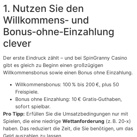
1. Nutzen Sie den
Willkommens‑ und
Bonus‑ohne‑Einzahlung
clever
Der erste Eindruck zählt – und bei SpinGranny Casino
gibt es gleich zu Beginn einen großzügigen
Willkommensbonus sowie einen Bonus ohne Einzahlung.
Willkommensbonus: 100 % bis 200 €, plus 50
Freispiele.
Bonus ohne Einzahlung: 10 € Gratis‑Guthaben,
sofort spielbar.
Pro Tipp:
Erfüllen Sie die Umsatzbedingungen nur mit
Spielen, die eine niedrige
Wettanforderung
(z. B. 20‑x)
haben. Das reduziert die Zeit, die Sie benötigen, um das
Geld auszahlen zu lassen.