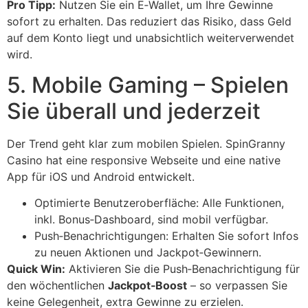
Pro Tipp:
Nutzen Sie ein E‑Wallet, um Ihre Gewinne
sofort zu erhalten. Das reduziert das Risiko, dass Geld
auf dem Konto liegt und unabsichtlich weiterverwendet
wird.
5. Mobile Gaming – Spielen
Sie überall und jederzeit
Der Trend geht klar zum mobilen Spielen. SpinGranny
Casino hat eine responsive Webseite und eine native
App für iOS und Android entwickelt.
Optimierte Benutzeroberfläche: Alle Funktionen,
inkl. Bonus‑Dashboard, sind mobil verfügbar.
Push‑Benachrichtigungen: Erhalten Sie sofort Infos
zu neuen Aktionen und Jackpot‑Gewinnern.
Quick Win:
Aktivieren Sie die Push‑Benachrichtigung für
den wöchentlichen
Jackpot‑Boost
– so verpassen Sie
keine Gelegenheit, extra Gewinne zu erzielen.