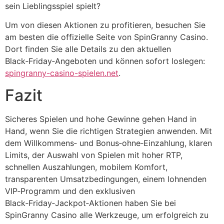
sein Lieblingsspiel spielt?
Um von diesen Aktionen zu profitieren, besuchen Sie
am besten die offizielle Seite von SpinGranny Casino.
Dort finden Sie alle Details zu den aktuellen
Black‑Friday‑Angeboten und können sofort loslegen:
spingranny-casino-spielen.net
.
Fazit
Sicheres Spielen und hohe Gewinne gehen Hand in
Hand, wenn Sie die richtigen Strategien anwenden. Mit
dem Willkommens‑ und Bonus‑ohne‑Einzahlung, klaren
Limits, der Auswahl von Spielen mit hoher RTP,
schnellen Auszahlungen, mobilem Komfort,
transparenten Umsatzbedingungen, einem lohnenden
VIP‑Programm und den exklusiven
Black‑Friday‑Jackpot‑Aktionen haben Sie bei
SpinGranny Casino alle Werkzeuge, um erfolgreich zu