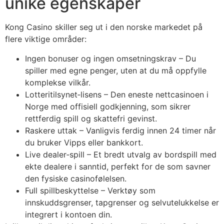
unike egenskaper
Kong Casino skiller seg ut i den norske markedet på
flere viktige områder:
Ingen bonuser og ingen omsetningskrav – Du
spiller med egne penger, uten at du må oppfylle
komplekse vilkår.
Lotteritilsynet‑lisens – Den eneste nettcasinoen i
Norge med offisiell godkjenning, som sikrer
rettferdig spill og skattefri gevinst.
Raskere uttak – Vanligvis ferdig innen 24 timer når
du bruker Vipps eller bankkort.
Live dealer‑spill – Et bredt utvalg av bordspill med
ekte dealere i sanntid, perfekt for de som savner
den fysiske casinofølelsen.
Full spillbeskyttelse – Verktøy som
innskuddsgrenser, tapgrenser og selvutelukkelse er
integrert i kontoen din.