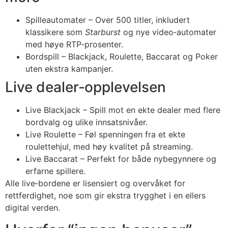
Spilleautomater – Over 500 titler, inkludert
klassikere som
Starburst
og nye video‑automater
med høye RTP‑prosenter.
Bordspill – Blackjack, Roulette, Baccarat og Poker
uten ekstra kampanjer.
Live dealer‑opplevelsen
Live Blackjack – Spill mot en ekte dealer med flere
bordvalg og ulike innsatsnivåer.
Live Roulette – Føl spenningen fra et ekte
roulettehjul, med høy kvalitet på streaming.
Live Baccarat – Perfekt for både nybegynnere og
erfarne spillere.
Alle live‑bordene er lisensiert og overvåket for
rettferdighet, noe som gir ekstra trygghet i en ellers
digital verden.