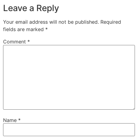
Leave a Reply
Your email address will not be published.
Required
fields are marked
*
Comment
*
Name
*