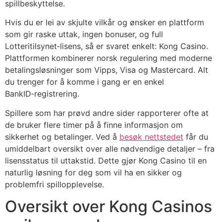
spillbeskyttelse.
Hvis du er lei av skjulte vilkår og ønsker en plattform
som gir raske uttak, ingen bonuser, og full
Lotteritilsynet‑lisens, så er svaret enkelt: Kong Casino.
Plattformen kombinerer norsk regulering med moderne
betalingsløsninger som Vipps, Visa og Mastercard. Alt
du trenger for å komme i gang er en enkel
BankID‑registrering.
Spillere som har prøvd andre sider rapporterer ofte at
de bruker flere timer på å finne informasjon om
sikkerhet og betalinger. Ved å
besøk nettstedet
får du
umiddelbart oversikt over alle nødvendige detaljer – fra
lisensstatus til uttakstid. Dette gjør Kong Casino til en
naturlig løsning for deg som vil ha en sikker og
problemfri spillopplevelse.
Oversikt over Kong Casinos