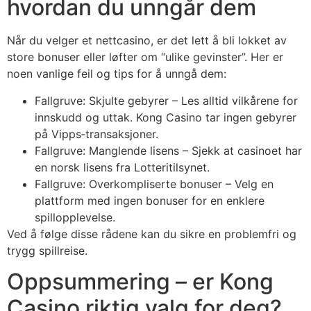
hvordan du unngår dem
Når du velger et nettcasino, er det lett å bli lokket av
store bonuser eller løfter om “ulike gevinster”. Her er
noen vanlige feil og tips for å unngå dem:
Fallgruve: Skjulte gebyrer – Les alltid vilkårene for
innskudd og uttak. Kong Casino tar ingen gebyrer
på Vipps‑transaksjoner.
Fallgruve: Manglende lisens – Sjekk at casinoet har
en norsk lisens fra Lotteritilsynet.
Fallgruve: Overkompliserte bonuser – Velg en
plattform med ingen bonuser for en enklere
spillopplevelse.
Ved å følge disse rådene kan du sikre en problemfri og
trygg spillreise.
Oppsummering – er Kong
Casino riktig valg for deg?