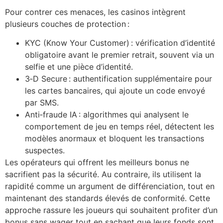
Pour contrer ces menaces, les casinos intègrent
plusieurs couches de protection :
KYC (Know Your Customer) : vérification d’identité
obligatoire avant le premier retrait, souvent via un
selfie et une pièce d’identité.
3‑D Secure : authentification supplémentaire pour
les cartes bancaires, qui ajoute un code envoyé
par SMS.
Anti‑fraude IA : algorithmes qui analysent le
comportement de jeu en temps réel, détectent les
modèles anormaux et bloquent les transactions
suspectes.
Les opérateurs qui offrent les meilleurs bonus ne
sacrifient pas la sécurité. Au contraire, ils utilisent la
rapidité comme un argument de différenciation, tout en
maintenant des standards élevés de conformité. Cette
approche rassure les joueurs qui souhaitent profiter d’un
bonus sans wager tout en sachant que leurs fonds sont