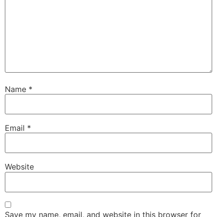
Name
*
Email
*
Website
Save my name, email, and website in this browser for