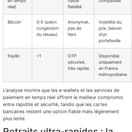
en temps
haute
compatible
réel)
fiabilité
Bitcoin
0‑5 (selon
Anonymat,
Volatilité du
congestion
pas de
prix, besoin
du réseau)
tiers
d’un
portefeuille
Paylib
<1
OTP
Disponible
sécurisé,
uniquement
très rapide
en France
métropolitaine
L’analyse montre que les e‑wallets et les services de
paiement en temps réel offrent le meilleur compromis
entre rapidité et sécurité, tandis que les cartes
bancaires restent une option fiable mais légèrement
plus lente.
Retraits ultra‑rapides : la