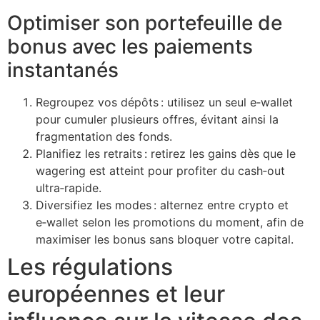
Optimiser son portefeuille de
bonus avec les paiements
instantanés
Regroupez vos dépôts : utilisez un seul e‑wallet
pour cumuler plusieurs offres, évitant ainsi la
fragmentation des fonds.
Planifiez les retraits : retirez les gains dès que le
wagering est atteint pour profiter du cash‑out
ultra‑rapide.
Diversifiez les modes : alternez entre crypto et
e‑wallet selon les promotions du moment, afin de
maximiser les bonus sans bloquer votre capital.
Les régulations
européennes et leur