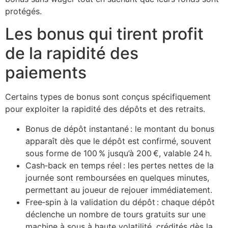
protégés.
Les bonus qui tirent profit
de la rapidité des
paiements
Certains types de bonus sont conçus spécifiquement
pour exploiter la rapidité des dépôts et des retraits.
Bonus de dépôt instantané : le montant du bonus
apparaît dès que le dépôt est confirmé, souvent
sous forme de 100 % jusqu’à 200 €, valable 24 h.
Cash‑back en temps réel : les pertes nettes de la
journée sont remboursées en quelques minutes,
permettant au joueur de rejouer immédiatement.
Free‑spin à la validation du dépôt : chaque dépôt
déclenche un nombre de tours gratuits sur une
machine à sous à haute volatilité, crédités dès la