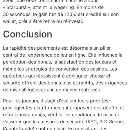
avoir joué deux tours sur la machine à sous
« Starburst », atteint le wagering. En moins de
30 secondes, le gain net de 120 € est crédité sur son
wallet, prêt à être retiré ou réinvesti.
Conclusion
La rapidité des paiements est désormais un pilier
central de l’expérience de jeu en ligne. Elle influence la
perception des bonus, la satisfaction des joueurs et
même les stratégies de conversion des casinos. Les
opérateurs qui réussissent à conjuguer vitesse et
sécurité offrent des bonus plus attractifs, des exigences
de mise allégées et une confiance renforcée.
Pour les joueurs, il s’agit d’évaluer leurs priorités :
privilégier les plateformes qui proposent des dépôts et
retraits instantanés, vérifier les conditions de mise et
s’assurer que les mesures de sécurité (KYC, 3‑D Secure,
IA anti‑fraude) sont en place. En consultant des