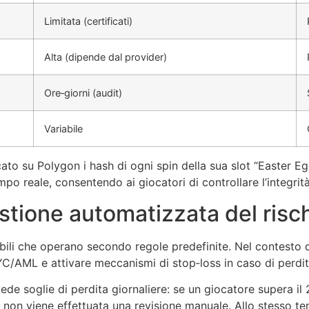
Limitata (certificati)
Alta (dipende dal provider)
Ore‑giorni (audit)
Variabile
ato su Polygon i hash di ogni spin della sua slot “Easter E
empo reale, consentendo ai giocatori di controllare l’integri
stione automatizzata del risc
bili che operano secondo regole predefinite. Nel contesto d
à KYC/AML e attivare meccanismi di stop‑loss in caso di perdi
de soglie di perdita giornaliere: se un giocatore supera il 
on viene effettuata una revisione manuale. Allo stesso te