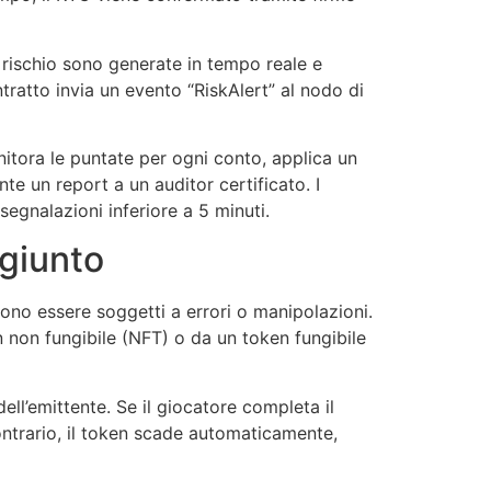
 rischio sono generate in tempo reale e
ntratto invia un evento “RiskAlert” al nodo di
itora le puntate per ogni conto, applica un
e un report a un auditor certificato. I
egnalazioni inferiore a 5 minuti.
ggiunto
sono essere soggetti a errori o manipolazioni.
 non fungibile (NFT) o da un token fungibile
ell’emittente. Se il giocatore completa il
 contrario, il token scade automaticamente,