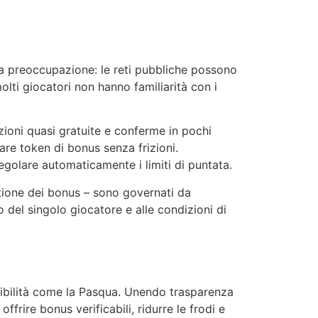
una preoccupazione: le reti pubbliche possono
lti giocatori non hanno familiarità con i
ioni quasi gratuite e conferme in pochi
are token di bonus senza frizioni.
regolare automaticamente i limiti di puntata.
stione dei bonus – sono governati da
o del singolo giocatore e alle condizioni di
isibilità come la Pasqua. Unendo trasparenza
frire bonus verificabili, ridurre le frodi e