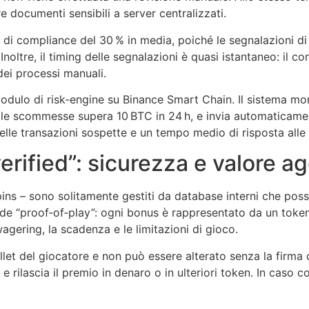
re documenti sensibili a server centralizzati.
 di compliance del 30 % in media, poiché le segnalazioni di
Inoltre, il timing delle segnalazioni è quasi istantaneo: il co
 dei processi manuali.
dulo di risk‑engine su Binance Smart Chain. Il sistema mon
elle scommesse supera 10 BTC in 24 h, e invia automaticament
lle transazioni sospette e un tempo medio di risposta alle s
erified”: sicurezza e valore a
pins – sono solitamente gestiti da database interni che pos
de “proof‑of‑play”: ogni bonus è rappresentato da un token
gering, la scadenza e le limitazioni di gioco.
llet del giocatore e non può essere alterato senza la firma d
n e rilascia il premio in denaro o in ulteriori token. In caso