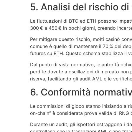
5. Analisi del rischio di
Le fluttuazioni di BTC ed ETH possono impatta
300 € a 450 € in pochi giorni, creando incerte
Per mitigare questo rischio, molti casinò conv
comune è quello di mantenere il 70 % dei depo
futures su ETH. Questo schema stabilizza il val
Dal punto di vista normativo, le autorità ric
perdite dovute a oscillazioni di mercato non 
riserva, facilitando gli audit AML e le verifiche 
6. Conformità normativ
Le commissioni di gioco stanno iniziando a ric
on‑chain” è considerata prova valida di RNG c
Durante un audit, gli ispettori estraggono i d
controllano che le transazioni AML siano trac