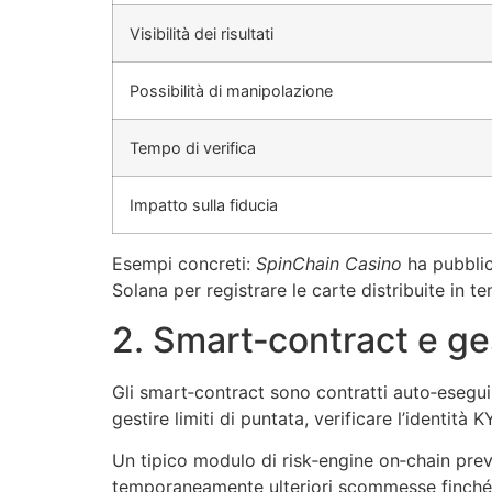
Visibilità dei risultati
Possibilità di manipolazione
Tempo di verifica
Impatto sulla fiducia
Esempi concreti:
SpinChain Casino
ha pubblic
Solana per registrare le carte distribuite in t
2. Smart‑contract e ge
Gli smart‑contract sono contratti auto‑esegui
gestire limiti di puntata, verificare l’identit
Un tipico modulo di risk‑engine on‑chain preve
temporaneamente ulteriori scommesse finché n