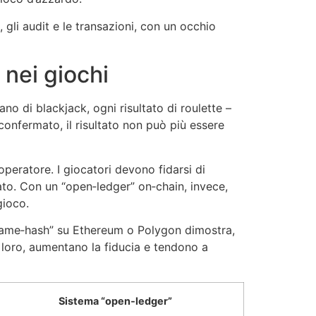
gli audit e le transazioni, con un occhio
nei giochi
no di blackjack, ogni risultato di roulette –
 confermato, il risultato non può più essere
peratore. I giocatori devono fidarsi di
lato. Con un “open‑ledger” on‑chain, invece,
gioco.
 “game‑hash” su Ethereum o Polygon dimostra,
nto loro, aumentano la fiducia e tendono a
Sistema “open‑ledger”