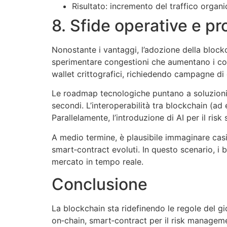
Risultato: incremento del traffico organ
8. Sfide operative e pr
Nonostante i vantaggi, l’adozione della blockc
sperimentare congestioni che aumentano i costi
wallet crittografici, richiedendo campagne di
Le roadmap tecnologiche puntano a soluzioni 
secondi. L’interoperabilità tra blockchain (ad
Parallelamente, l’introduzione di AI per il ris
A medio termine, è plausibile immaginare casi
smart‑contract evoluti. In questo scenario, i 
mercato in tempo reale.
Conclusione
La blockchain sta ridefinendo le regole del g
on‑chain, smart‑contract per il risk management