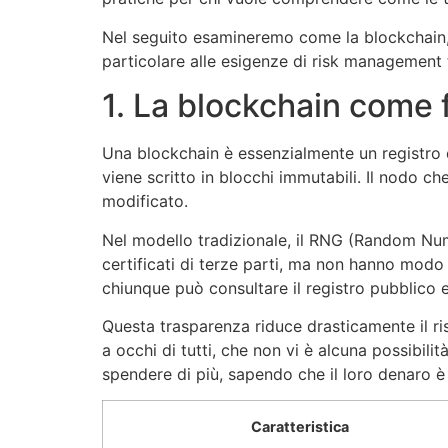
Nel seguito esamineremo come la blockchain, g
particolare alle esigenze di risk management 
1. La blockchain come 
Una blockchain è essenzialmente un registro di
viene scritto in blocchi immutabili. Il nodo c
modificato.
Nel modello tradizionale, il RNG (Random Numb
certificati di terze parti, ma non hanno modo 
chiunque può consultare il registro pubblico e
Questa trasparenza riduce drasticamente il ri
a occhi di tutti, che non vi è alcuna possibilit
spendere di più, sapendo che il loro denaro è 
Caratteristica