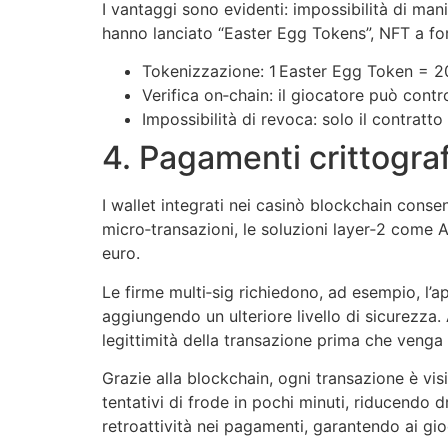
I vantaggi sono evidenti: impossibilità di man
hanno lanciato “Easter Egg Tokens”, NFT a form
Tokenizzazione: 1 Easter Egg Token = 2
Verifica on‑chain: il giocatore può contr
Impossibilità di revoca: solo il contratto
4. Pagamenti crittograf
I wallet integrati nei casinò blockchain conse
micro‑transazioni, le soluzioni layer‑2 come A
euro.
Le firme multi‑sig richiedono, ad esempio, l’
aggiungendo un ulteriore livello di sicurezza. 
legittimità della transazione prima che venga 
Grazie alla blockchain, ogni transazione è vis
tentativi di frode in pochi minuti, riducendo d
retroattività nei pagamenti, garantendo ai gi