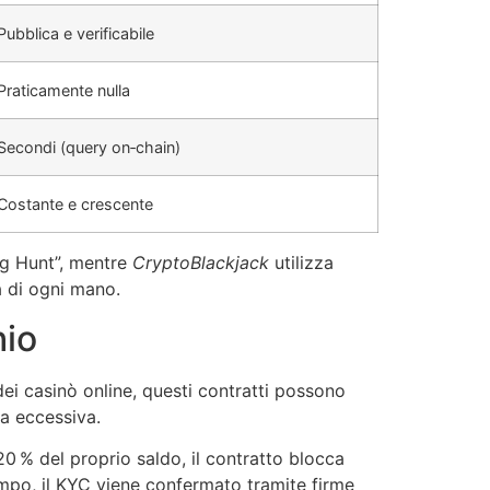
Pubblica e verificabile
Praticamente nulla
Secondi (query on‑chain)
Costante e crescente
gg Hunt”, mentre
CryptoBlackjack
utilizza
tà di ogni mano.
hio
ei casinò online, questi contratti possono
ta eccessiva.
20 % del proprio saldo, il contratto blocca
mpo, il KYC viene confermato tramite firme