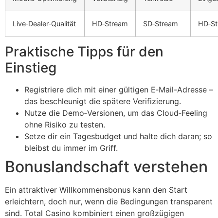
Live‑Dealer‑Qualität
HD‑Stream
SD‑Stream
HD‑S
Praktische Tipps für den
Einstieg
Registriere dich mit einer gültigen E‑Mail-Adresse –
das beschleunigt die spätere Verifizierung.
Nutze die Demo‑Versionen, um das Cloud‑Feeling
ohne Risiko zu testen.
Setze dir ein Tagesbudget und halte dich daran; so
bleibst du immer im Griff.
Bonuslandschaft verstehen
Ein attraktiver Willkommensbonus kann den Start
erleichtern, doch nur, wenn die Bedingungen transparent
sind. Total Casino kombiniert einen großzügigen