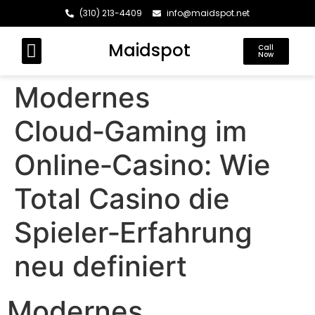
(310) 213-4409
info@maidspot.net
Maidspot
Call
Our Services
Now
Modernes
Cloud‑Gaming im
Online‑Casino: Wie
Total Casino die
Spieler‑Erfahrung
neu definiert
Modernes