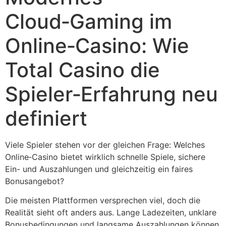
Cloud‑Gaming im
Online‑Casino: Wie
Total Casino die
Spieler‑Erfahrung neu
definiert
Viele Spieler stehen vor der gleichen Frage: Welches
Online‑Casino bietet wirklich schnelle Spiele, sichere
Ein- und Auszahlungen und gleichzeitig ein faires
Bonusangebot?
Die meisten Plattformen versprechen viel, doch die
Realität sieht oft anders aus. Lange Ladezeiten, unklare
Bonusbedingungen und langsame Auszahlungen können