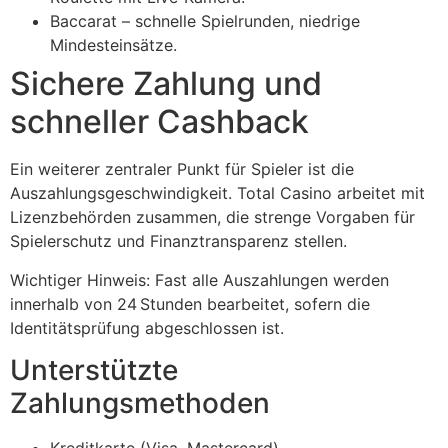
Baccarat – schnelle Spielrunden, niedrige
Mindesteinsätze.
Sichere Zahlung und
schneller Cashback
Ein weiterer zentraler Punkt für Spieler ist die
Auszahlungsgeschwindigkeit. Total Casino arbeitet mit
Lizenzbehörden zusammen, die strenge Vorgaben für
Spielerschutz und Finanztransparenz stellen.
Wichtiger Hinweis: Fast alle Auszahlungen werden
innerhalb von 24 Stunden bearbeitet, sofern die
Identitätsprüfung abgeschlossen ist.
Unterstützte
Zahlungsmethoden