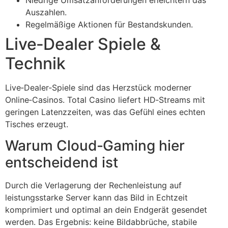
Auszahlen.
Regelmäßige Aktionen für Bestandskunden.
Live‑Dealer Spiele &
Technik
Live‑Dealer‑Spiele sind das Herzstück moderner
Online‑Casinos. Total Casino liefert HD‑Streams mit
geringen Latenzzeiten, was das Gefühl eines echten
Tisches erzeugt.
Warum Cloud‑Gaming hier
entscheidend ist
Durch die Verlagerung der Rechenleistung auf
leistungsstarke Server kann das Bild in Echtzeit
komprimiert und optimal an dein Endgerät gesendet
werden. Das Ergebnis: keine Bildabbrüche, stabile