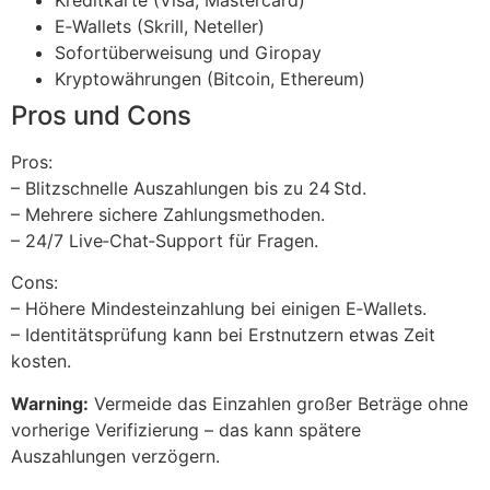
Kreditkarte (Visa, Mastercard)
E‑Wallets (Skrill, Neteller)
Sofortüberweisung und Giropay
Kryptowährungen (Bitcoin, Ethereum)
Pros und Cons
Pros:
– Blitzschnelle Auszahlungen bis zu 24 Std.
– Mehrere sichere Zahlungsmethoden.
– 24/7 Live‑Chat‑Support für Fragen.
Cons:
– Höhere Mindesteinzahlung bei einigen E‑Wallets.
– Identitätsprüfung kann bei Erstnutzern etwas Zeit
kosten.
Warning:
Vermeide das Einzahlen großer Beträge ohne
vorherige Verifizierung – das kann spätere
Auszahlungen verzögern.