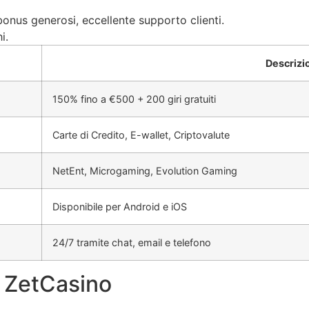
bonus generosi, eccellente supporto clienti.
i.
Descrizi
150% fino a €500 + 200 giri gratuiti
Carte di Credito, E-wallet, Criptovalute
NetEnt, Microgaming, Evolution Gaming
Disponibile per Android e iOS
24/7 tramite chat, email e telefono
 ZetCasino