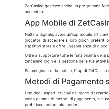
ZetCasino gestisce anche un programma fedeltà
aumentato.
App Mobile di ZetCasi
Nell’era digitale, avere un’app mobile efficie
giocatori di accedere ai loro giochi preferiti 
rispettivi store e offre un’esperienza di gioco
Oltre a supportare tutte le funzionalità della
zetcasino login e la gestione delle tue attiv
Se ami giocare da mobile, l’app di ZetCasino
Metodi di Pagamento 
Uno degli aspetti cruciali del gioco d’azzardo
vasta gamma di metodi di pagamento, incluse le
preferisce metodi più moderni.