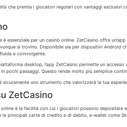
 che premia i giocatori regolari con vantaggi esclusivi co
no
nte è essenziale per un casinò online. ZetCasino offre un’a
ovunque si trovino. Disponibile sia per dispositivi Android ch
 fluida e coinvolgente.
 piattaforma desktop, l’app ZetCasino permette un accesso ve
ità in pochi passaggi. Questo rende molto più semplice cont
 è sicuramente uno strumento che valorizzerà la tua esperi
su ZetCasino
 online è la facilità con cui i giocatori possono depositare
 principali carte di credito e di debito, e-wallet come Skril