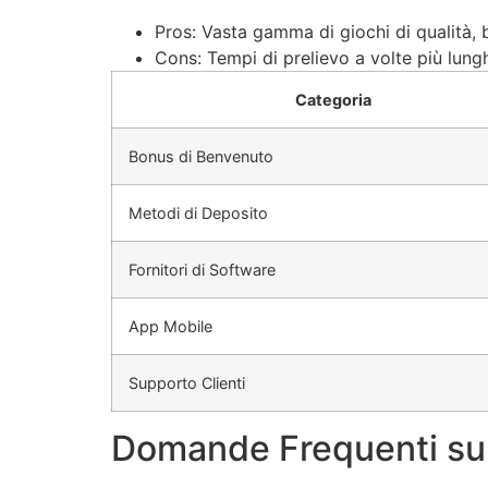
Pros: Vasta gamma di giochi di qualità, 
Cons: Tempi di prelievo a volte più lungh
Categoria
Bonus di Benvenuto
Metodi di Deposito
Fornitori di Software
App Mobile
Supporto Clienti
Domande Frequenti su