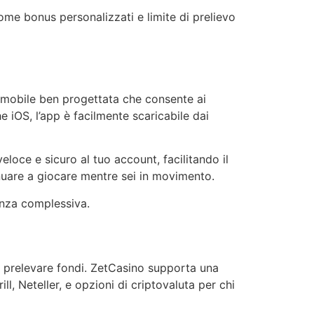
me bonus personalizzati e limite di prelievo
pp mobile ben progettata che consente ai
e iOS, l’app è facilmente scaricabile dai
loce e sicuro al tuo account, facilitando il
inuare a giocare mentre sei in movimento.
enza complessiva.
 e prelevare fondi. ZetCasino supporta una
l, Neteller, e opzioni di criptovaluta per chi