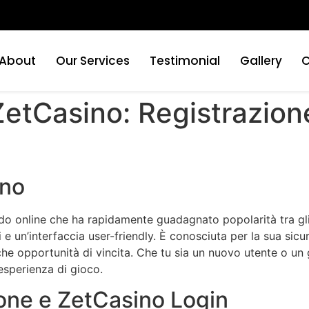
About
Our Services
Testimonial
Gallery
C
ZetCasino: Registrazio
ino
do online che ha rapidamente guadagnato popolarità tra gli
 e un’interfaccia user-friendly. È conosciuta per la sua sicur
he opportunità di vincita. Che tu sia un nuovo utente o un 
esperienza di gioco.
ione e ZetCasino Login