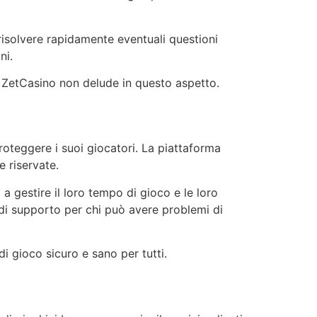
 risolvere rapidamente eventuali questioni
ni.
e ZetCasino non delude in questo aspetto.
roteggere i suoi giocatori. La piattaforma
e riservate.
a gestire il loro tempo di gioco e le loro
 di supporto per chi può avere problemi di
i gioco sicuro e sano per tutti.