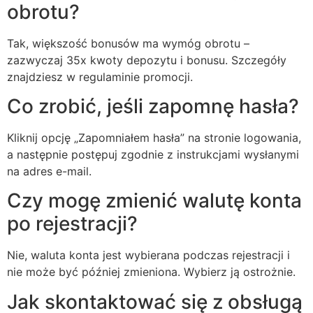
obrotu?
Tak, większość bonusów ma wymóg obrotu –
zazwyczaj 35x kwoty depozytu i bonusu. Szczegóły
znajdziesz w regulaminie promocji.
Co zrobić, jeśli zapomnę hasła?
Kliknij opcję „Zapomniałem hasła” na stronie logowania,
a następnie postępuj zgodnie z instrukcjami wysłanymi
na adres e-mail.
Czy mogę zmienić walutę konta
po rejestracji?
Nie, waluta konta jest wybierana podczas rejestracji i
nie może być później zmieniona. Wybierz ją ostrożnie.
Jak skontaktować się z obsługą