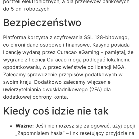
portfeli elektronicznych, a dla przelewów bankowych
do 5 dni roboczych.
Bezpieczeństwo
Platforma korzysta z szyfrowania SSL 128-bitowego,
co chroni dane osobowe i finansowe. Kasyno posiada
licencję wydaną przez Curacao eGaming – pamiętaj, że
wygrane z licencji Curacao mogą podlegać lokalnemu
opodatkowaniu, w przeciwieństwie do licencji MGA.
Zalecamy sprawdzenie przepisów podatkowych w
swoim kraju. Dodatkowo zalecamy włączenie
uwierzytelniania dwuskładnikowego (2FA) dla
dodatkowej ochrony konta.
Kiedy coś idzie nie tak
Ważne:
Jeśli nie możesz się zalogować, użyj opcji
„Zapomniałem hasła” – link resetujący przyjdzie na