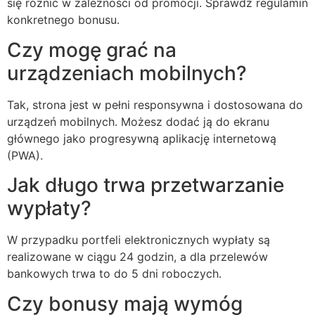
się różnić w zależności od promocji. Sprawdź regulamin
konkretnego bonusu.
Czy mogę grać na
urządzeniach mobilnych?
Tak, strona jest w pełni responsywna i dostosowana do
urządzeń mobilnych. Możesz dodać ją do ekranu
głównego jako progresywną aplikację internetową
(PWA).
Jak długo trwa przetwarzanie
wypłaty?
W przypadku portfeli elektronicznych wypłaty są
realizowane w ciągu 24 godzin, a dla przelewów
bankowych trwa to do 5 dni roboczych.
Czy bonusy mają wymóg