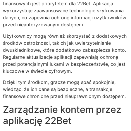
finansowych jest priorytetem dla 22Bet. Aplikacja
wykorzystuje zaawansowane technologie szyfrowania
danych, co zapewnia ochronę informacji użytkowników
przed nieautoryzowanym dostępem.
Użytkownicy mogą również skorzystać z dodatkowych
środków ostrożności, takich jak uwierzytelnianie
dwuskładnikowe, które dodatkowo zabezpiecza konto.
Regularne aktualizacje aplikacji zapewniają ochronę
przed potencjalnymi lukami w bezpieczeństwie, co jest
kluczowe w świecie cyfrowym.
Dzięki tym środkom, gracze mogą spać spokojnie,
wiedząc, że ich dane są bezpieczne, a transakcje
finansowe chronione przed nieuprawnionym dostępem.
Zarządzanie kontem przez
aplikację 22Bet