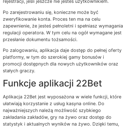
rejestracji, jeśli jeszcze nie jesteś użytkownikiem.
Po zarejestrowaniu się, konieczne może być
zweryfikowanie konta. Proces ten ma na celu
zapewnienie, że jesteś pełnoletni i spełniasz wymagania
regulacji operatora. W tym celu na ogół wymagane jest
przesłanie dokumentu tożsamości.
Po zalogowaniu, aplikacja daje dostęp do pełnej oferty
platformy, w tym do szerokiej gamy bonusów i
promocji dostępnych dla nowych użytkowników oraz
stałych graczy.
Funkcje aplikacji 22Bet
Aplikacja 22Bet jest wyposażona w wiele funkcji, które
ułatwiają korzystanie z usług kasyna online. Do
najważniejszych należą możliwość szybkiego
zakładania zakładów, gry na żywo oraz dostęp do
statystyk i aktualnych wyników na żywo. Dzięki temu,