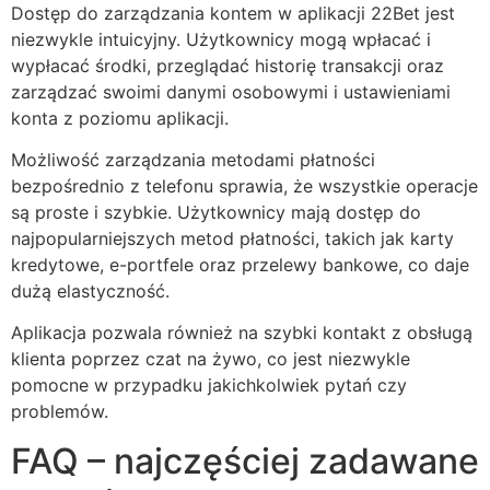
Dostęp do zarządzania kontem w aplikacji 22Bet jest
niezwykle intuicyjny. Użytkownicy mogą wpłacać i
wypłacać środki, przeglądać historię transakcji oraz
zarządzać swoimi danymi osobowymi i ustawieniami
konta z poziomu aplikacji.
Możliwość zarządzania metodami płatności
bezpośrednio z telefonu sprawia, że wszystkie operacje
są proste i szybkie. Użytkownicy mają dostęp do
najpopularniejszych metod płatności, takich jak karty
kredytowe, e-portfele oraz przelewy bankowe, co daje
dużą elastyczność.
Aplikacja pozwala również na szybki kontakt z obsługą
klienta poprzez czat na żywo, co jest niezwykle
pomocne w przypadku jakichkolwiek pytań czy
problemów.
FAQ – najczęściej zadawane