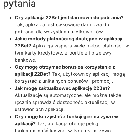
pytania
Czy aplikacja 22Bet jest darmowa do pobrania?
Tak, aplikacja jest całkowicie darmowa do
pobrania dla wszystkich użytkowników.
Jakie metody płatności są dostępne w aplikacji
22Bet?
Aplikacja wspiera wiele metod płatności, w
tym karty kredytowe, e-portfele i przelewy
bankowe.
Czy mogę otrzymać bonus za korzystanie z
aplikacji 22Bet?
Tak, użytkownicy aplikacji mogą
korzystać z unikalnych bonusów i promocji.
Jak mogę zaktualizować aplikację 22Bet?
Aktualizacje są automatyczne, ale można także
ręcznie sprawdzić dostępność aktualizacji w
ustawieniach aplikacji.
Czy mogę korzystać z funkcji gier na żywo w
aplikacji?
Tak, aplikacja oferuje pełną
funkcjonalność kasyna, w tym gry na żywo.